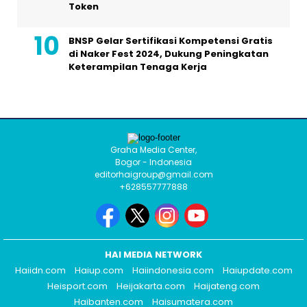
Token
BNSP Gelar Sertifikasi Kompetensi Gratis
di Naker Fest 2024, Dukung Peningkatan
Keterampilan Tenaga Kerja
Graha Media Center,
Bogor - Indonesia
editorhaigroup@gmail.com
+628557777888
HAI MEDIA NETWORK
Haiidn.com
Haiup.com
Haiindonesia.com
Haiupdate.com
Heisport.com
Heijakarta.com
Haijateng.com
Haibanten.com
Haisumatera.com