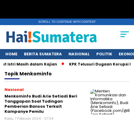
SCROLL TO CONTINUE WITH CONTENT
HOME
BERITA SUMATERA
NASIONAL
POLITIK
EKONO
t Istri Masih dalam Kajian
KPK Telusuri Dugaan Korupsi Ku
Topik
Menkominfo
Nasional
Menkominfo Budi Arie Setiadi Beri
Tanggapan Soal Tudingan
Pemberian Bansos Terkait
Kampanye Pemilu
Rabu, 7 Februari 2024 - 07:24