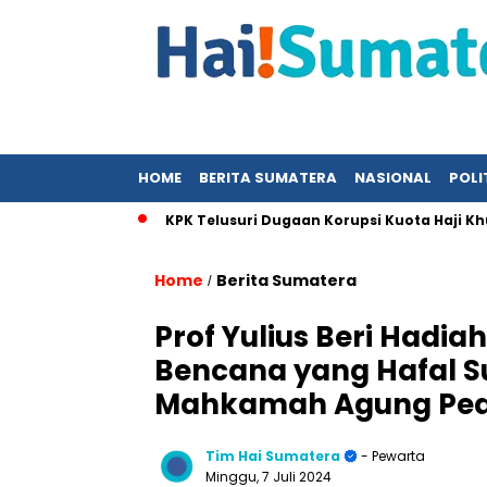
HOME
BERITA SUMATERA
NASIONAL
POLI
m Kajian
KPK Telusuri Dugaan Korupsi Kuota Haji Khusus S
Home
Berita Sumatera
/
Prof Yulius Beri Had
Bencana yang Hafal S
Mahkamah Agung Ped
Tim Hai Sumatera
- Pewarta
Minggu, 7 Juli 2024