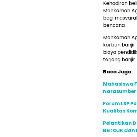
Kehadiran be
Mahkamah Agu
bagi masyara
bencana.
Mahkamah Agu
korban banji
biaya pendid
terjang banji
Baca Juga:
Mahasiswa F
Narasumber d
Forum LSP Po
Kualitas Kom
Pelantikan 
BEI: OJK dan