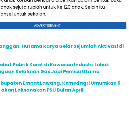
uk anak korban bencana diberikan dalam bentuk buku
nak sejuta rupiah untuk ke 120 anak. Selain itu
ransel untuk sekolah.
ADVERTISEMENT
langgan, Hutama Karya Gelar Sejumlah Aktivasi di
bat Pabrik Karet di Kawasan Industri Lubuk
ugaan Kelalaian Gas Jadi Pemicu Utama
abupaten Empat Lawang, Kemedagri Umumkan 9
 akan Laksanakan PSU Bulan April