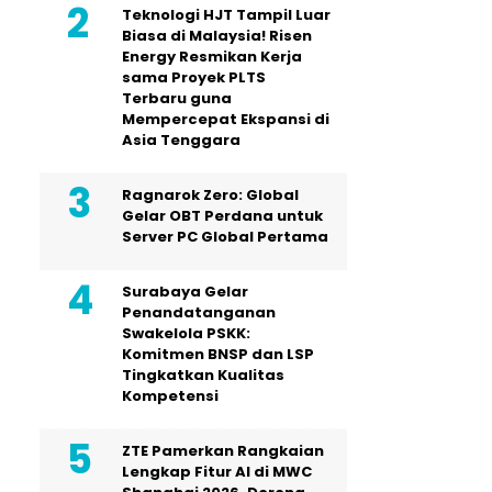
Teknologi HJT Tampil Luar
Biasa di Malaysia! Risen
Energy Resmikan Kerja
sama Proyek PLTS
Terbaru guna
Mempercepat Ekspansi di
Asia Tenggara
Ragnarok Zero: Global
Gelar OBT Perdana untuk
Server PC Global Pertama
Surabaya Gelar
Penandatanganan
Swakelola PSKK:
Komitmen BNSP dan LSP
Tingkatkan Kualitas
Kompetensi
ZTE Pamerkan Rangkaian
Lengkap Fitur AI di MWC