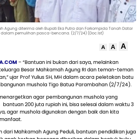
h Agung diterima oleh Bupati Eka Putra dan Forkompida Tanah Datar
n dalam pemulihan pasca-bencana. (2/7/24) (Doc.Ist)
A
A
A
A.COM
– “Bantuan ini bukan dari saya, melainkan
 keluarga Besar Mahkamah Agung RI dan teman-teman
an,” ujar Prof Yulius SH, MH dalam acara peletakan batu
angunan mushola Tigo Batua Parambahan (2/7/24).
t menargetkan agar pembangunan mushola yang
bantuan 200 juta rupiah ini, bisa selesai dalam waktu 3
ya, agar mushola digunakan dengan baik dan kita
manfaat.
n dari Mahkamah Agung Peduli, bantuan pendidikan juga