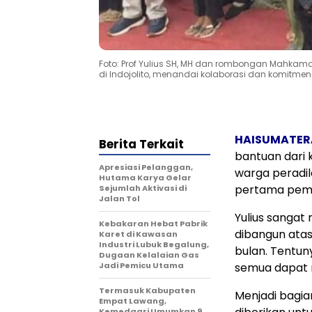
Foto: Prof Yulius SH, MH dan rombongan Mahkama
di Indojolito, menandai kolaborasi dan komitme
HAISUMATER
Berita Terkait
bantuan dari
Apresiasi Pelanggan,
warga peradil
Hutama Karya Gelar
pertama pemb
Sejumlah Aktivasi di
Jalan Tol
Yulius sanga
Kebakaran Hebat Pabrik
dibangun atas 
Karet di Kawasan
Industri Lubuk Begalung,
bulan. Tentun
Dugaan Kelalaian Gas
Jadi Pemicu Utama
semua dapat 
Termasuk Kabupaten
Menjadi bagia
Empat Lawang,
Kemedagri Umumkan 9