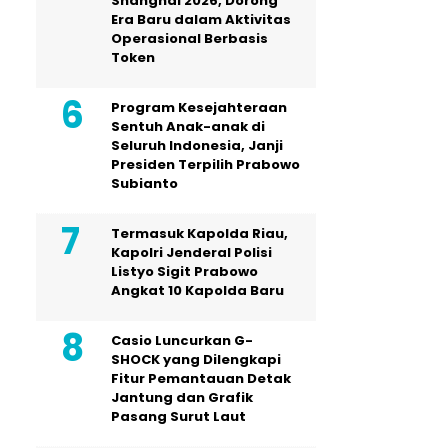
Shanghai 2026, Dorong
Era Baru dalam Aktivitas
Operasional Berbasis
Token
Program Kesejahteraan
Sentuh Anak-anak di
Seluruh Indonesia, Janji
Presiden Terpilih Prabowo
Subianto
Termasuk Kapolda Riau,
Kapolri Jenderal Polisi
Listyo Sigit Prabowo
Angkat 10 Kapolda Baru
Casio Luncurkan G-
SHOCK yang Dilengkapi
Fitur Pemantauan Detak
Jantung dan Grafik
Pasang Surut Laut