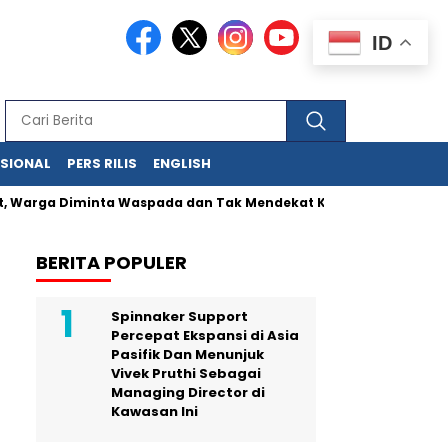
ID
ASIONAL
PERS RILIS
ENGLISH
ga Diminta Waspada dan Tak Mendekat Kawah
Kunci UMKM Me
BERITA POPULER
Spinnaker Support
Percepat Ekspansi di Asia
Pasifik Dan Menunjuk
Vivek Pruthi Sebagai
Managing Director di
Kawasan Ini