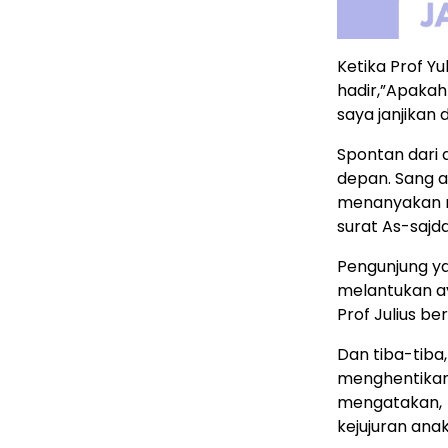
Ketika Prof 
hadir,”Apakah
saya janjikan 
Spontan dari
depan. Sang a
menanyakan n
surat As-sajd
Pengunjung y
melantukan ay
Prof Julius b
Dan tiba-tiba,
menghentikan 
mengatakan, “
kejujuran anak