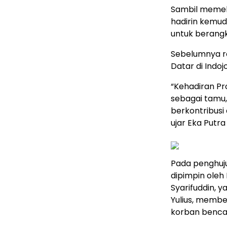
Sambil memel
hadirin kemud
untuk berang
Sebelumnya r
Datar di Indojo
“Kehadiran Pr
sebagai tamu,
berkontribus
ujar Eka Putra
Pada penghuju
dipimpin oleh
Syarifuddin, y
Yulius, memb
korban benca