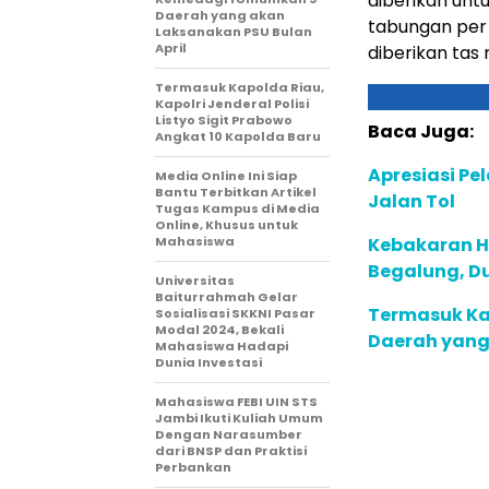
diberikan unt
Daerah yang akan
tabungan per a
Laksanakan PSU Bulan
April
diberikan tas 
Termasuk Kapolda Riau,
Kapolri Jenderal Polisi
Listyo Sigit Prabowo
Baca Juga:
Angkat 10 Kapolda Baru
Apresiasi Pe
Media Online Ini Siap
Bantu Terbitkan Artikel
Jalan Tol
Tugas Kampus di Media
Online, Khusus untuk
Mahasiswa
Kebakaran He
Begalung, D
Universitas
Baiturrahmah Gelar
Termasuk K
Sosialisasi SKKNI Pasar
Modal 2024, Bekali
Daerah yang
Mahasiswa Hadapi
Dunia Investasi
Mahasiswa FEBI UIN STS
Jambi Ikuti Kuliah Umum
Dengan Narasumber
dari BNSP dan Praktisi
Perbankan