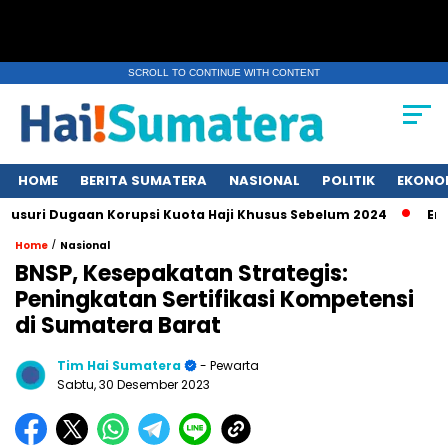
SCROLL TO CONTINUE WITH CONTENT
HOME
BERITA SUMATERA
NASIONAL
POLITIK
EKONO
i Dugaan Korupsi Kuota Haji Khusus Sebelum 2024
Erupsi G
/
Home
Nasional
BNSP, Kesepakatan Strategis:
Peningkatan Sertifikasi Kompetensi
di Sumatera Barat
Tim Hai Sumatera
- Pewarta
Sabtu, 30 Desember 2023