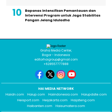
Bapanas Intensifkan Pemantauan dan
Intervensi Program untuk Jaga Stabilitas
Pangan Jelang Iduladha
Graha Media Center,
Bogor - Indonesia
editorhaigroup@gmail.com
+628557777888
HAI MEDIA NETWORK
Haiidn.com
Haiup.com
Haiindonesia.com
Haiupdate.com
Heisport.com
Heijakarta.com
Haijateng.com
Haibanten.com
Haisumatera.com