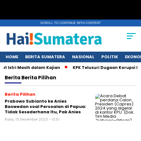
SCROLL TO CONTINUE WITH CONTENT
HOME
BERITA SUMATERA
NASIONAL
POLITIK
EKONO
t Istri Masih dalam Kajian
KPK Telusuri Dugaan Korupsi Ku
Berita
Berita Pilihan
Berita Pilihan
Prabowo Subianto ke Anies
Baswedan soal Persoalan di Papua:
Tidak Sesederhana Itu, Pak Anies
Rabu, 13 Desember 2023 - 10:51