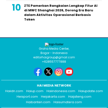
ZTE Pamerkan Rangkaian Lengkap Fitur AI
di MWC Shanghai 2026, Dorong Era Baru
dalam Aktivitas Operasional Berbasis
Token
Graha Media Center,
Bogor - Indonesia
editorhaigroup@gmail.com
+628557777888
HAI MEDIA NETWORK
Haiidn.com
Haiup.com
Haiindonesia.com
Haiupdate.com
Heisport.com
Heijakarta.com
Haijateng.com
Haibanten.com
Haisumatera.com