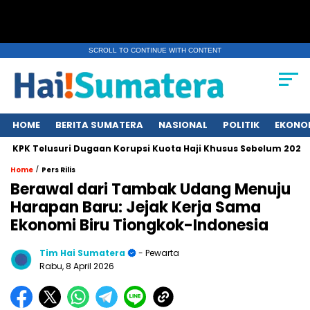
SCROLL TO CONTINUE WITH CONTENT
HOME
BERITA SUMATERA
NASIONAL
POLITIK
EKONO
K Telusuri Dugaan Korupsi Kuota Haji Khusus Sebelum 2024
/
Home
Pers Rilis
Berawal dari Tambak Udang Menuju
Harapan Baru: Jejak Kerja Sama
Ekonomi Biru Tiongkok-Indonesia
Tim Hai Sumatera
- Pewarta
Rabu, 8 April 2026