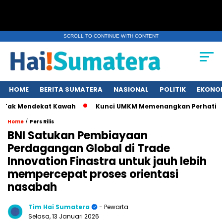
SCROLL TO CONTINUE WITH CONTENT
HOME
BERITA SUMATERA
NASIONAL
POLITIK
EKONO
Mendekat Kawah
Kunci UMKM Memenangkan Perhatian Media da
/
Home
Pers Rilis
BNI Satukan Pembiayaan
Perdagangan Global di Trade
Innovation Finastra untuk jauh lebih
mempercepat proses orientasi
nasabah
Tim Hai Sumatera
- Pewarta
Selasa, 13 Januari 2026