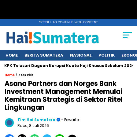
SCROLL TO CONTINUE WITH CONTENT
HOME
BERITA SUMATERA
NASIONAL
POLITIK
EKONO
 Telusuri Dugaan Korupsi Kuota Haji Khusus Sebelum 2024
E
/
Home
Pers Rilis
Asana Partners dan Norges Bank
Investment Management Memulai
Kemitraan Strategis di Sektor Ritel
Lingkungan
Tim Hai Sumatera
- Pewarta
Rabu, 8 Juli 2026