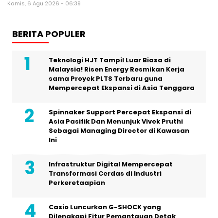
Kamis, 6 Agu 2026 - 06:39
BERITA POPULER
Teknologi HJT Tampil Luar Biasa di
Malaysia! Risen Energy Resmikan Kerja
sama Proyek PLTS Terbaru guna
Mempercepat Ekspansi di Asia Tenggara
Spinnaker Support Percepat Ekspansi di
Asia Pasifik Dan Menunjuk Vivek Pruthi
Sebagai Managing Director di Kawasan
Ini
Infrastruktur Digital Mempercepat
Transformasi Cerdas di Industri
Perkeretaapian
Casio Luncurkan G-SHOCK yang
Dilengkapi Fitur Pemantauan Detak