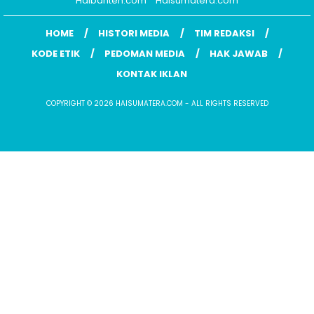
Haibanten.com
Haisumatera.com
HOME
HISTORI MEDIA
TIM REDAKSI
KODE ETIK
PEDOMAN MEDIA
HAK JAWAB
KONTAK IKLAN
COPYRIGHT © 2026 HAISUMATERA.COM - ALL RIGHTS RESERVED