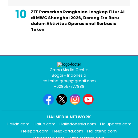
ZTE Pamerkan Rangkaian Lengkap Fitur AI
di MWC Shanghai 2026, Dorong Era Baru
dalam Aktivitas Operasional Berbasis
Token
Graha Media Center,
Bogor - Indonesia
editorhaigroup@gmail.com
+628557777888
HAI MEDIA NETWORK
Haiidn.com
Haiup.com
Haiindonesia.com
Haiupdate.com
Heisport.com
Heijakarta.com
Haijateng.com