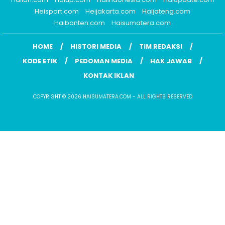
Heisport.com
Heijakarta.com
Haijateng.com
Haibanten.com
Haisumatera.com
HOME
HISTORI MEDIA
TIM REDAKSI
KODE ETIK
PEDOMAN MEDIA
HAK JAWAB
KONTAK IKLAN
COPYRIGHT © 2026 HAISUMATERA.COM - ALL RIGHTS RESERVED