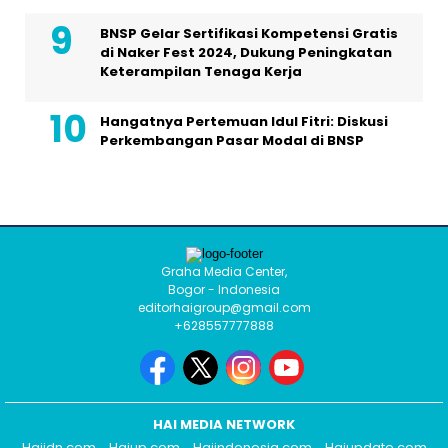
BNSP Gelar Sertifikasi Kompetensi Gratis
di Naker Fest 2024, Dukung Peningkatan
Keterampilan Tenaga Kerja
Hangatnya Pertemuan Idul Fitri: Diskusi
Perkembangan Pasar Modal di BNSP
Graha Media Center,
Bogor - Indonesia
editorhaigroup@gmail.com
+628557777888
HAI MEDIA NETWORK
Haiidn.com
Haiup.com
Haiindonesia.com
Haiupdate.com