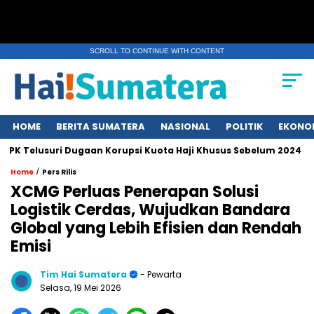
SCROLL TO CONTINUE WITH CONTENT
HOME
BERITA SUMATERA
NASIONAL
POLITIK
EKONO
lusuri Dugaan Korupsi Kuota Haji Khusus Sebelum 2024
Eru
/
Home
Pers Rilis
XCMG Perluas Penerapan Solusi
Logistik Cerdas, Wujudkan Bandara
Global yang Lebih Efisien dan Rendah
Emisi
Tim Hai Sumatera
- Pewarta
Selasa, 19 Mei 2026