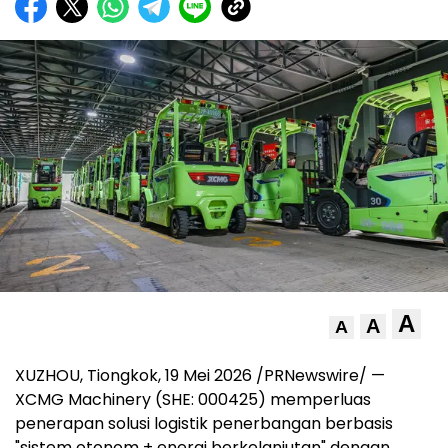
A
A
A
XUZHOU, Tiongkok, 19 Mei 2026 /PRNewswire/ —
XCMG Machinery (SHE: 000425) memperluas
penerapan solusi logistik penerbangan berbasis
"sistem otonom + energi berkelanjutan" dengan