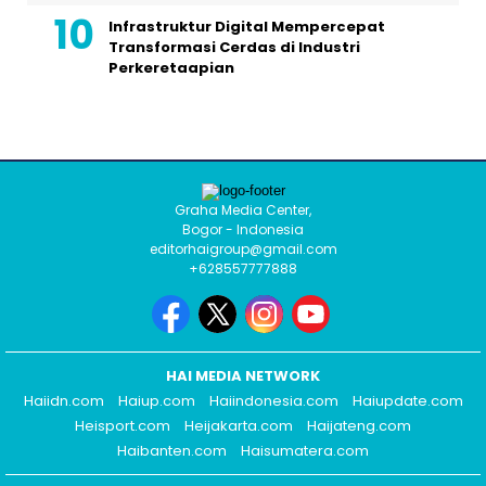
Infrastruktur Digital Mempercepat
Transformasi Cerdas di Industri
Perkeretaapian
Graha Media Center,
Bogor - Indonesia
editorhaigroup@gmail.com
+628557777888
HAI MEDIA NETWORK
Haiidn.com
Haiup.com
Haiindonesia.com
Haiupdate.com
Heisport.com
Heijakarta.com
Haijateng.com
Haibanten.com
Haisumatera.com