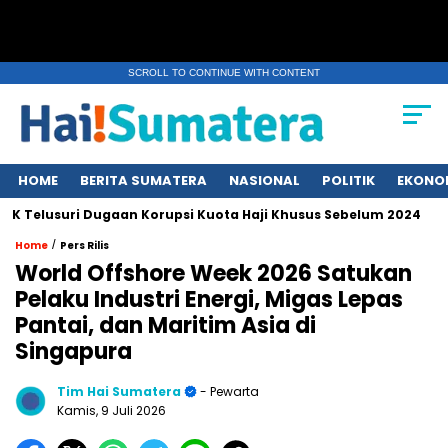
SCROLL TO CONTINUE WITH CONTENT
HOME
BERITA SUMATERA
NASIONAL
POLITIK
EKONO
lusuri Dugaan Korupsi Kuota Haji Khusus Sebelum 2024
Erup
/
Home
Pers Rilis
World Offshore Week 2026 Satukan
Pelaku Industri Energi, Migas Lepas
Pantai, dan Maritim Asia di
Singapura
Tim Hai Sumatera
- Pewarta
Kamis, 9 Juli 2026