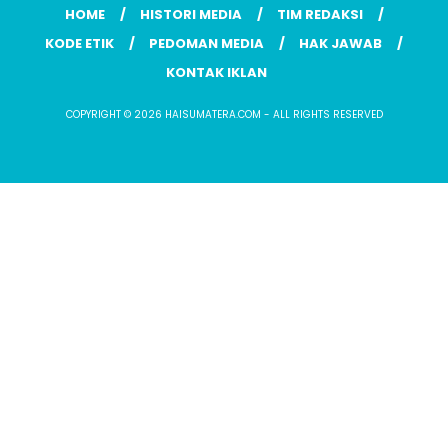
HOME
HISTORI MEDIA
TIM REDAKSI
KODE ETIK
PEDOMAN MEDIA
HAK JAWAB
KONTAK IKLAN
COPYRIGHT © 2026 HAISUMATERA.COM - ALL RIGHTS RESERVED