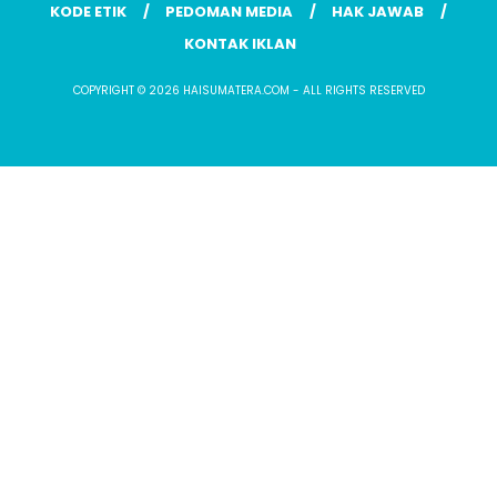
KODE ETIK
PEDOMAN MEDIA
HAK JAWAB
KONTAK IKLAN
COPYRIGHT © 2026 HAISUMATERA.COM - ALL RIGHTS RESERVED