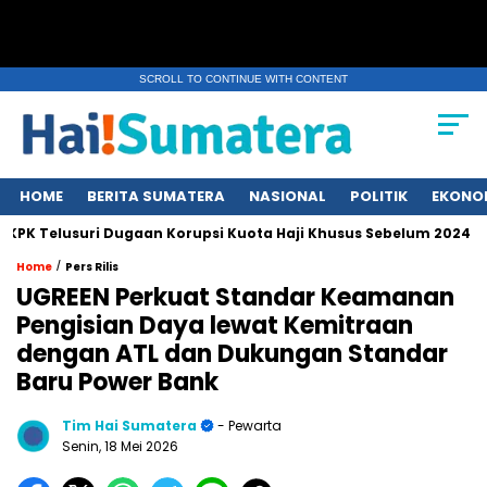
SCROLL TO CONTINUE WITH CONTENT
HOME
BERITA SUMATERA
NASIONAL
POLITIK
EKONO
elusuri Dugaan Korupsi Kuota Haji Khusus Sebelum 2024
Eru
/
Home
Pers Rilis
UGREEN Perkuat Standar Keamanan
Pengisian Daya lewat Kemitraan
dengan ATL dan Dukungan Standar
Baru Power Bank
Tim Hai Sumatera
- Pewarta
Senin, 18 Mei 2026