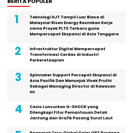
BERITA POPULER
Teknologi HJT Tampil Luar Biasa di
Malaysia! Risen Energy Resmikan Kerja
sama Proyek PLTS Terbaru guna
Mempercepat Ekspansi di Asia Tenggara
Infrastruktur Digital Mempercepat
Transformasi Cerdas di Industri
Perkeretaapian
Spinnaker Support Percepat Ekspansi di
Asia Pasifik Dan Menunjuk Vivek Pruthi
Sebagai Managing Director di Kawasan
Ini
Casio Luncurkan G-SHOCK yang
Dilengkapi Fitur Pemantauan Detak
Jantung dan Grafik Pasang Surut Laut
Ragnarok Zero: Global Gelar OBT Perdana