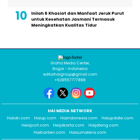
Inilah 5 Khasiat dan Manfaat Jeruk Purut
untuk Kesehatan Jasmani Termasuk
Meningkatkan Kualitas Tidur
Graha Media Center,
Bogor - Indonesia
editorhaigroup@gmail.com
+628557777888
HAI MEDIA NETWORK
Haiidn.com
Haiup.com
Haiindonesia.com
Haiupdate.com
Heisport.com
Heijakarta.com
Haijateng.com
Haibanten.com
Haisumatera.com