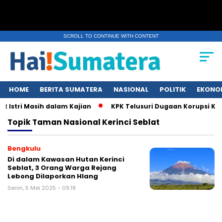
SCROLL TO CONTINUE WITH CONTENT
HOME
BERITA SUMATERA
NASIONAL
POLITIK
EKONO
 Istri Masih dalam Kajian
KPK Telusuri Dugaan Korupsi Kuo
Topik
Taman Nasional Kerinci Seblat
Bengkulu
Di dalam Kawasan Hutan Kerinci
Seblat, 3 Orang Warga Rejang
Lebong Dilaporkan Hlang
Senin, 5 Mei 2025 - 09:18