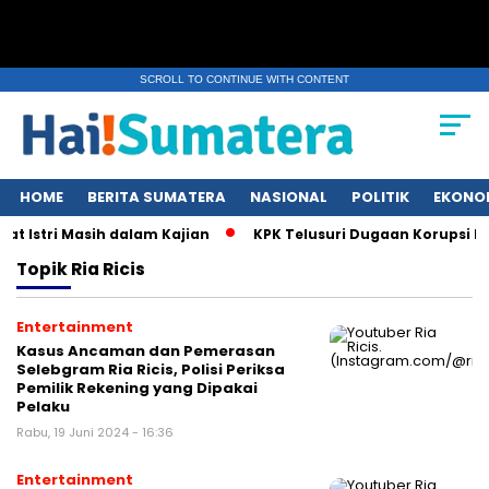
SCROLL TO CONTINUE WITH CONTENT
HOME
BERITA SUMATERA
NASIONAL
POLITIK
EKONO
t Istri Masih dalam Kajian
KPK Telusuri Dugaan Korupsi Ku
Topik
Ria Ricis
Entertainment
Kasus Ancaman dan Pemerasan
Selebgram Ria Ricis, Polisi Periksa
Pemilik Rekening yang Dipakai
Pelaku
Rabu, 19 Juni 2024 - 16:36
Entertainment