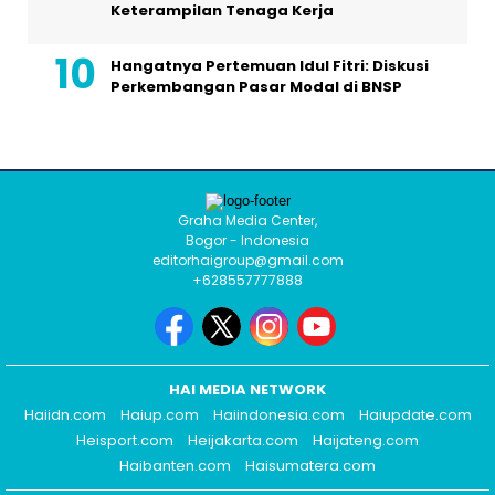
Keterampilan Tenaga Kerja
Hangatnya Pertemuan Idul Fitri: Diskusi
Perkembangan Pasar Modal di BNSP
Graha Media Center,
Bogor - Indonesia
editorhaigroup@gmail.com
+628557777888
HAI MEDIA NETWORK
Haiidn.com
Haiup.com
Haiindonesia.com
Haiupdate.com
Heisport.com
Heijakarta.com
Haijateng.com
Haibanten.com
Haisumatera.com