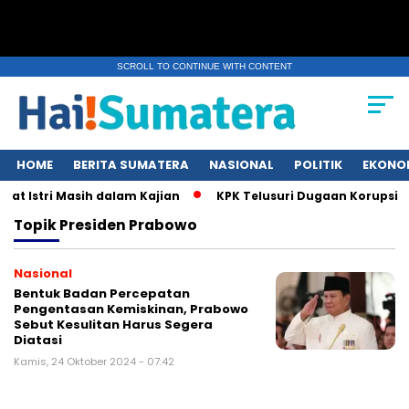
SCROLL TO CONTINUE WITH CONTENT
HOME
BERITA SUMATERA
NASIONAL
POLITIK
EKONO
at Istri Masih dalam Kajian
KPK Telusuri Dugaan Korupsi K
Topik
Presiden Prabowo
Nasional
Bentuk Badan Percepatan
Pengentasan Kemiskinan, Prabowo
Sebut Kesulitan Harus Segera
Diatasi
Kamis, 24 Oktober 2024 - 07:42