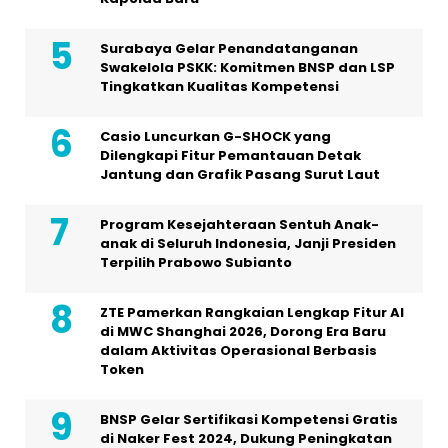
Surabaya Gelar Penandatanganan
Swakelola PSKK: Komitmen BNSP dan LSP
Tingkatkan Kualitas Kompetensi
Casio Luncurkan G-SHOCK yang
Dilengkapi Fitur Pemantauan Detak
Jantung dan Grafik Pasang Surut Laut
Program Kesejahteraan Sentuh Anak-
anak di Seluruh Indonesia, Janji Presiden
Terpilih Prabowo Subianto
ZTE Pamerkan Rangkaian Lengkap Fitur AI
di MWC Shanghai 2026, Dorong Era Baru
dalam Aktivitas Operasional Berbasis
Token
BNSP Gelar Sertifikasi Kompetensi Gratis
di Naker Fest 2024, Dukung Peningkatan