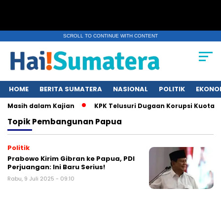
SCROLL TO CONTINUE WITH CONTENT
HOME
BERITA SUMATERA
NASIONAL
POLITIK
EKONO
i Masih dalam Kajian
KPK Telusuri Dugaan Korupsi Kuota Ha
Topik
Pembangunan Papua
Politik
Prabowo Kirim Gibran ke Papua, PDI
Perjuangan: Ini Baru Serius!
Rabu, 9 Juli 2025 - 09:10