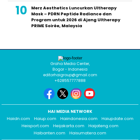
Merz Aesthetics Luncurkan Ultherapy
Mask – PDRN Peptide Radiance dan
Program untuk 2026 di Ajang Ultherapy
PRIME Soirée, Malaysia
Graha Media Center,
Bogor - Indonesia
editorhaigroup@gmail.com
+628557777888
HAI MEDIA NETWORK
Haiidn.com
Haiup.com
Haiindonesia.com
Haiupdate.com
Heisport.com
Heijakarta.com
Haijateng.com
Haibanten.com
Haisumatera.com