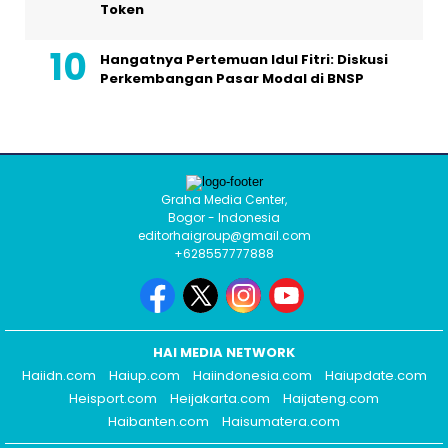
Token
Hangatnya Pertemuan Idul Fitri: Diskusi
Perkembangan Pasar Modal di BNSP
Graha Media Center,
Bogor - Indonesia
editorhaigroup@gmail.com
+628557777888
HAI MEDIA NETWORK
Haiidn.com
Haiup.com
Haiindonesia.com
Haiupdate.com
Heisport.com
Heijakarta.com
Haijateng.com
Haibanten.com
Haisumatera.com