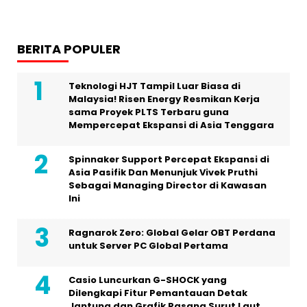
BERITA POPULER
Teknologi HJT Tampil Luar Biasa di
Malaysia! Risen Energy Resmikan Kerja
sama Proyek PLTS Terbaru guna
Mempercepat Ekspansi di Asia Tenggara
Spinnaker Support Percepat Ekspansi di
Asia Pasifik Dan Menunjuk Vivek Pruthi
Sebagai Managing Director di Kawasan
Ini
Ragnarok Zero: Global Gelar OBT Perdana
untuk Server PC Global Pertama
Casio Luncurkan G-SHOCK yang
Dilengkapi Fitur Pemantauan Detak
Jantung dan Grafik Pasang Surut Laut