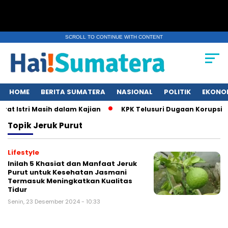
SCROLL TO CONTINUE WITH CONTENT
HOME
BERITA SUMATERA
NASIONAL
POLITIK
EKONO
at Istri Masih dalam Kajian
KPK Telusuri Dugaan Korupsi K
Topik
Jeruk Purut
Lifestyle
Inilah 5 Khasiat dan Manfaat Jeruk
Purut untuk Kesehatan Jasmani
Termasuk Meningkatkan Kualitas
Tidur
Senin, 23 Desember 2024 - 10:33