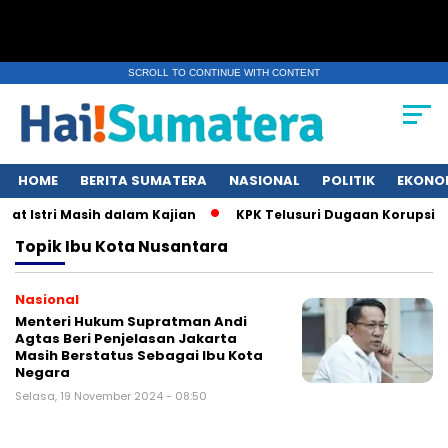
SCROLL TO CONTINUE WITH CONTENT
HOME
BERITA SUMATERA
NASIONAL
POLITIK
EKONO
t Istri Masih dalam Kajian
KPK Telusuri Dugaan Korupsi K
Topik
Ibu Kota Nusantara
Nasional
Menteri Hukum Supratman Andi
Agtas Beri Penjelasan Jakarta
Masih Berstatus Sebagai Ibu Kota
Negara
Selasa, 19 November 2024 - 08:50