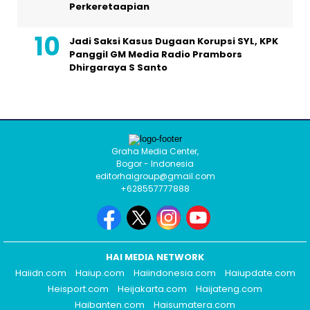
Perkeretaapian
Jadi Saksi Kasus Dugaan Korupsi SYL, KPK
Panggil GM Media Radio Prambors
Dhirgaraya S Santo
Graha Media Center,
Bogor - Indonesia
editorhaigroup@gmail.com
+628557777888
HAI MEDIA NETWORK
Haiidn.com
Haiup.com
Haiindonesia.com
Haiupdate.com
Heisport.com
Heijakarta.com
Haijateng.com
Haibanten.com
Haisumatera.com