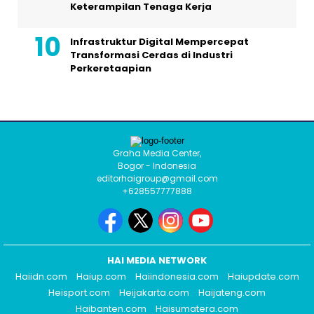
Keterampilan Tenaga Kerja
Infrastruktur Digital Mempercepat
Transformasi Cerdas di Industri
Perkeretaapian
Graha Media Center,
Bogor - Indonesia
editorhaigroup@gmail.com
+628557777888
HAI MEDIA NETWORK
Haiidn.com
Haiup.com
Haiindonesia.com
Haiupdate.com
Heisport.com
Heijakarta.com
Haijateng.com
Haibanten.com
Haisumatera.com