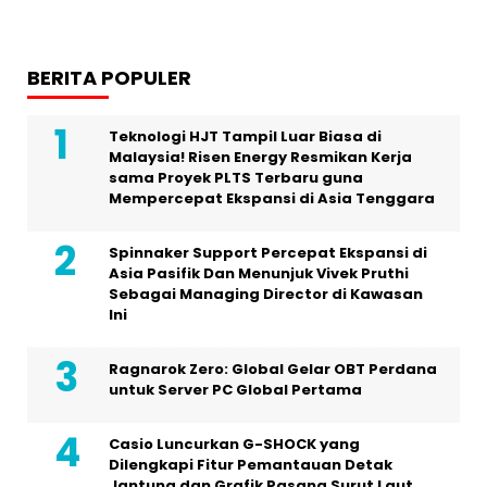
BERITA POPULER
Teknologi HJT Tampil Luar Biasa di
Malaysia! Risen Energy Resmikan Kerja
sama Proyek PLTS Terbaru guna
Mempercepat Ekspansi di Asia Tenggara
Spinnaker Support Percepat Ekspansi di
Asia Pasifik Dan Menunjuk Vivek Pruthi
Sebagai Managing Director di Kawasan
Ini
Ragnarok Zero: Global Gelar OBT Perdana
untuk Server PC Global Pertama
Casio Luncurkan G-SHOCK yang
Dilengkapi Fitur Pemantauan Detak
Jantung dan Grafik Pasang Surut Laut