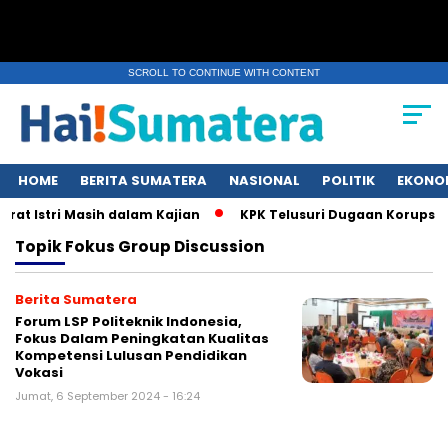
SCROLL TO CONTINUE WITH CONTENT
HOME
BERITA SUMATERA
NASIONAL
POLITIK
EKONO
at Istri Masih dalam Kajian
KPK Telusuri Dugaan Korupsi K
Topik
Fokus Group Discussion
Berita Sumatera
Forum LSP Politeknik Indonesia,
Fokus Dalam Peningkatan Kualitas
Kompetensi Lulusan Pendidikan
Vokasi
Jumat, 6 September 2024 - 16:24