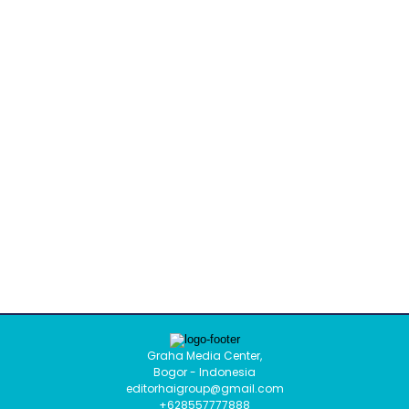
Graha Media Center,
Bogor - Indonesia
editorhaigroup@gmail.com
+628557777888