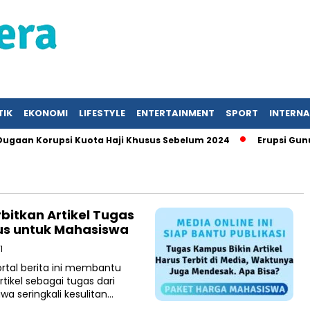
TIK
EKONOMI
LIFESTYLE
ENTERTAINMENT
SPORT
INTERN
gaan Korupsi Kuota Haji Khusus Sebelum 2024
Erupsi Gunun
rbitkan Artikel Tugas
us untuk Mahasiswa
1
rtal berita ini membantu
ikel sebagai tugas dari
a seringkali kesulitan…