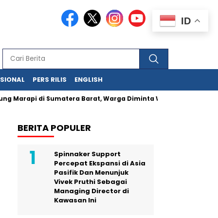
ID
ASIONAL
PERS RILIS
ENGLISH
g Marapi di Sumatera Barat, Warga Diminta Waspada dan Tak M
BERITA POPULER
Spinnaker Support
Percepat Ekspansi di Asia
Pasifik Dan Menunjuk
Vivek Pruthi Sebagai
Managing Director di
Kawasan Ini