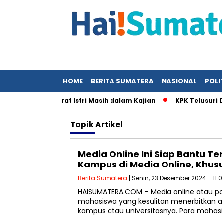
HOME
BERITA SUMATERA
NASIONAL
POLI
 UMKM soal Surat Istri Masih dalam Kajian
KPK Telusuri Du
Topik
Artikel
Media Online Ini Siap Bantu Te
Kampus di Media Online, Khus
Berita Sumatera
| Senin, 23 Desember 2024 - 11:0
HAISUMATERA.COM – Media online atau po
mahasiswa yang kesulitan menerbitkan art
kampus atau universitasnya. Para mahasiw