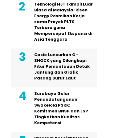
Teknologi HJT Tampil Luar
Biasa di Malaysia! Risen
Energy Resmikan Kerja
sama Proyek PLTS
Terbaru guna
Mempercepat Ekspansi di
Asia Tenggara
Casio Luncurkan G-
SHOCK yang Dilengkapi
Fitur Pemantauan Detak
Jantung dan Grafik
Pasang Surut Laut
Surabaya Gelar
Penandatanganan
Swakelola PSKK:
Komitmen BNSP dan LSP
Tingkatkan Kualitas
Kompetensi