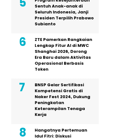
Program Kesejahteraan
Sentuh Anak-anak di
Seluruh Indonesia, Janji
Presiden Terpilih Prabowo
Subianto
ZTE Pamerkan Rangkaian
Lengkap Fitur AI di MWC
Shanghai 2026, Dorong
Era Baru dalam Aktivitas
Operasional Berbasis
Token
BNSP Gelar Sertifikasi
Kompetensi Gratis di
Naker Fest 2024, Dukung
Peningkatan
Keterampilan Tenaga
Kerja
Hangatnya Pertemuan
Idul Fitri: Diskusi