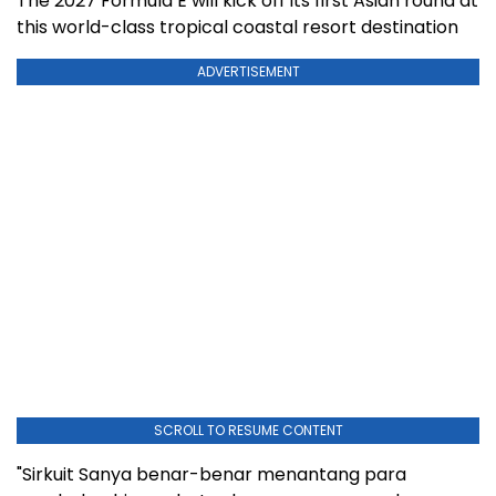
The 2027 Formula E will kick off its first Asian round at
this world-class tropical coastal resort destination
ADVERTISEMENT
SCROLL TO RESUME CONTENT
"Sirkuit Sanya benar-benar menantang para