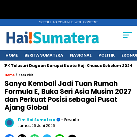
SCROLL TO CONTINUE WITH CONTENT
HOME
BERITA SUMATERA
NASIONAL
POLITIK
EKONO
elusuri Dugaan Korupsi Kuota Haji Khusus Sebelum 2024
Eru
/
Home
Pers Rilis
Sanya Kembali Jadi Tuan Rumah
Formula E, Buka Seri Asia Musim 2027
dan Perkuat Posisi sebagai Pusat
Ajang Global
Tim Hai Sumatera
- Pewarta
Jumat, 26 Juni 2026