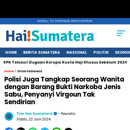
SCROLL TO CONTINUE WITH CONTENT
HOME
BERITA SUMATERA
NASIONAL
POLITIK
EKONO
Telusuri Dugaan Korupsi Kuota Haji Khusus Sebelum 2024
Er
/
Home
Entertainment
Polisi Juga Tangkap Seorang Wanita
dengan Barang Bukti Narkoba Jenis
Sabu, Penyanyi Virgoun Tak
Sendirian
Tim Hai Sumatera
- Pewarta
Sabtu, 22 Juni 2024