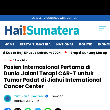
SCROLL TO CONTINUE WITH CONTENT
HOME
BERITA SUMATERA
NASIONAL
POLITIK
EKONO
ta Haji Khusus Sebelum 2024
Erupsi Gunung Marapi di Sum
/
Home
Pers Rilis
Pasien Internasional Pertama di
Dunia Jalani Terapi CAR-T untuk
Tumor Padat di Jiahui International
Cancer Center
Tim Hai Sumatera
- Pewarta
Rabu, 8 Juli 2026