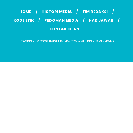
HOME
HISTORI MEDIA
TIM REDAKSI
KODE ETIK
PEDOMAN MEDIA
HAK JAWAB
KONTAK IKLAN
COPYRIGHT © 2026 HAISUMATERA.COM - ALL RIGHTS RESERVED