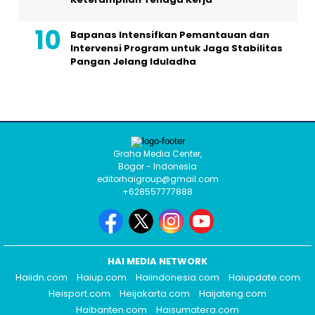
Bapanas Intensifkan Pemantauan dan
Intervensi Program untuk Jaga Stabilitas
Pangan Jelang Iduladha
Graha Media Center,
Bogor - Indonesia
editorhaigroup@gmail.com
+628557777888
HAI MEDIA NETWORK
Haiidn.com
Haiup.com
Haiindonesia.com
Haiupdate.com
Heisport.com
Heijakarta.com
Haijateng.com
Haibanten.com
Haisumatera.com