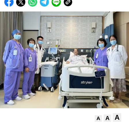
A
A
A