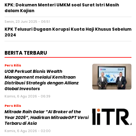
KPK: Dokumen Menteri UMKM soal Surat Istri Masih
dalam Kajian
Senin, 23 Juni 2025 - 06:51
KPK Telusuri Dugaan Korupsi Kuota Haji Khusus Sebelum
2024
BERITA TERBARU
Pers Rilis
UOB Perkuat Bisnis Wealth
Management melalui Kemitraan
Distribusi Strategis dengan Allianz
Global Investors
Kamis, 6 Agu 2026 - 06:39
Pers Rilis
Mitrade Raih Gelar “AI Broker of the
Year 2026”, Hadirkan MitradeGPT Versi
Terbaru di Asia
Kamis, 6 Agu 2026 - 02:00