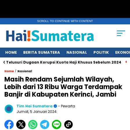
SCROLL TO CONTINUE WITH CONTENT
HOME
BERITA SUMATERA
NASIONAL
POLITIK
EKONO
usuri Dugaan Korupsi Kuota Haji Khusus Sebelum 2024
Erup
/
Home
Nasional
Masih Rendam Sejumlah Wilayah,
Lebih dari 13 Ribu Warga Terdampak
Banjir di Kabupaten Kerinci, Jambi
Tim Hai Sumatera
- Pewarta
Jumat, 5 Januari 2024