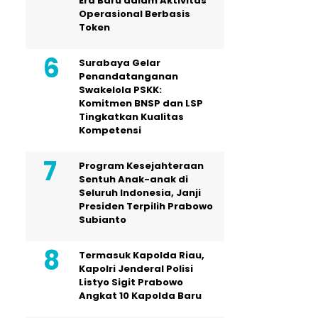
Era Baru dalam Aktivitas
Operasional Berbasis
Token
Surabaya Gelar
Penandatanganan
Swakelola PSKK:
Komitmen BNSP dan LSP
Tingkatkan Kualitas
Kompetensi
Program Kesejahteraan
Sentuh Anak-anak di
Seluruh Indonesia, Janji
Presiden Terpilih Prabowo
Subianto
Termasuk Kapolda Riau,
Kapolri Jenderal Polisi
Listyo Sigit Prabowo
Angkat 10 Kapolda Baru