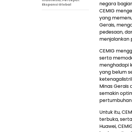
Indonesia, Percepat
negara bagian
Ekspansi Global
CEMIG mengelol
yang memenuh
Gerais, menga
pedesaan, dari
menjalankan p
CEMIG mengga
serta memoder
menghadapi ke
yang belum se
ketenagalist
Minas Gerais
semakin optim
pertumbuhan t
Untuk itu, CE
terbuka, serta
Huawei, CEMIG