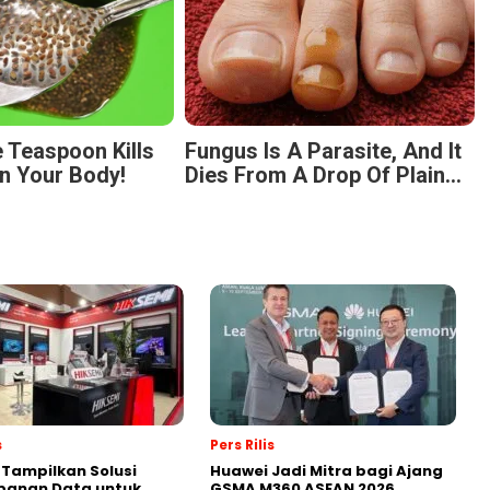
 Teaspoon Kills
Fungus Is A Parasite, And It
n Your Body!
Dies From A Drop Of Plain...
s
Pers Rilis
 Tampilkan Solusi
Huawei Jadi Mitra bagi Ajang
panan Data untuk
GSMA M360 ASEAN 2026