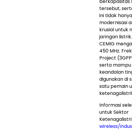
berkapasitas 
tersebut, sert
ini tidak hany
modernisasi a
krusial untuk
jaringan listr
CEMIG mengado
450 MHz. Frek
Project (3GPP
serta mampu 
keandalan ting
digunakan di 
satu pemain u
ketenagalistri
Informasi sel
untuk Sektor
Ketenagalistr
wireless/indu