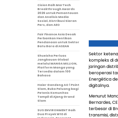
Cision Raih MarTech
Breakthrough Awards
2026 untuk Pemantauan
dan Analisis Media
Sosial, Distribusi Siaran
Pers, dan AEO
Fair Finance Asia Desak
Perbankan Hentikan
Pendanaan untuk Sektor
Batu Bara di ASEAN
Sektor ketena
Shueisha Perluas
kompleks di d
Jangkauan Global
melalui MANGA MILLION,
jaringan distri
Platform Manga yang
Tersedia dalam 100
beroperasi ta
Bahasa
Energética d
digitalnya.
Haier Gandeng AO 1 Point
Slam, Buka Peluang bagi
Petenis Komunitas
Menurut Manaj
Tampil di Ajang Grand
Slam
Bernardes, CE
terbesar di Br
SUS ENVIRONMENT Raih
Dua Proyek WtE di
transmisi, dis