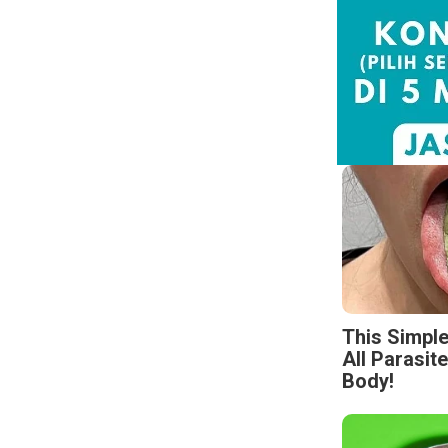
This Simpl
All Parasit
Body!