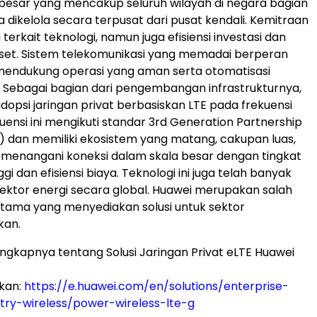
besar yang mencakup seluruh wilayah di negara bagian
a dikelola secara terpusat dari pusat kendali. Kemitraan
a terkait teknologi, namun juga efisiensi investasi dan
set. Sistem telekomunikasi yang memadai berperan
 mendukung operasi yang aman serta otomatisasi
ik. Sebagai bagian dari pengembangan infrastrukturnya,
psi jaringan privat berbasiskan LTE pada frekuensi
uensi ini mengikuti standar 3rd Generation Partnership
) dan memiliki ekosistem yang matang, cakupan luas,
menangani koneksi dalam skala besar dengan tingkat
gi dan efisiensi biaya. Teknologi ini juga telah banyak
sektor energi secara global. Huawei merupakan salah
tama yang menyediakan solusi untuk sektor
kan.
engkapnya tentang Solusi Jaringan Privat eLTE Huawei
ikan:
https://e.huawei.com/en/solutions/enterprise-
stry-wireless/power-wireless-lte-g