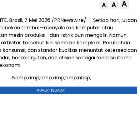
A
A
A
E, Brasil, 7 Mei 2026 /PRNewswire/ — Setiap hari, jutaan
 menekan tombol—menyalakan komputer atau
n mesin produksi—dan listrik pun mengalir. Namun,
k aktivitas tersebut kini semakin kompleks. Perubahan
la konsumsi, dan standar kualitas menuntut ketersediaan
ndal, berkelanjutan, dan efisien sebagai fondasi utama
 ekonomi.
&amp;amp;amp;amp;amp;nbsp;
ADVERTISEMENT