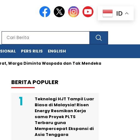
ID
ASIONAL
PERS RILIS
ENGLISH
Warga Diminta Waspada dan Tak Mendekat Kawah
Kunci UMKM
BERITA POPULER
Teknologi HJT Tampil Luar
Biasa di Malaysia! Risen
Energy Resmikan Kerja
sama Proyek PLTS
Terbaru guna
Mempercepat Ekspansi di
Asia Tenggara