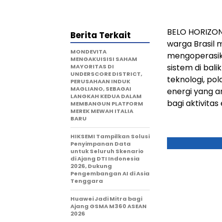
BELO HORIZONT
Berita Terkait
warga Brasil
MONDEVITA
mengoperasika
MENGAKUISISI SAHAM
sistem di bali
MAYORITAS DI
UNDERSCORE DISTRICT,
teknologi, po
PERUSAHAAN INDUK
MAGLIANO, SEBAGAI
energi yang a
LANGKAH KEDUA DALAM
bagi aktivitas
MEMBANGUN PLATFORM
MEREK MEWAH ITALIA
BARU
HIKSEMI Tampilkan Solusi
Penyimpanan Data
untuk Seluruh Skenario
di Ajang DTI Indonesia
2026, Dukung
Pengembangan AI di Asia
Tenggara
Huawei Jadi Mitra bagi
Ajang GSMA M360 ASEAN
2026