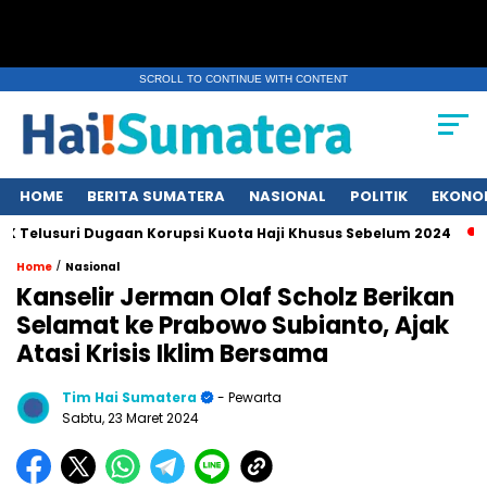
SCROLL TO CONTINUE WITH CONTENT
HOME
BERITA SUMATERA
NASIONAL
POLITIK
EKONO
usuri Dugaan Korupsi Kuota Haji Khusus Sebelum 2024
Erup
/
Home
Nasional
Kanselir Jerman Olaf Scholz Berikan
Selamat ke Prabowo Subianto, Ajak
Atasi Krisis Iklim Bersama
Tim Hai Sumatera
- Pewarta
Sabtu, 23 Maret 2024