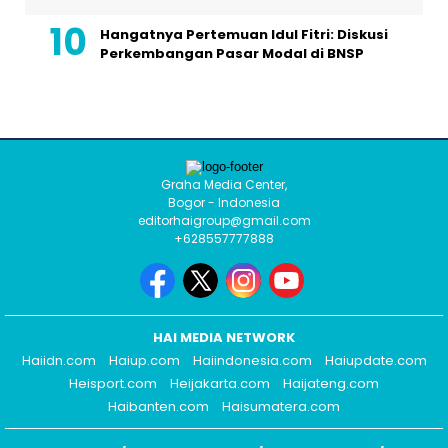
Hangatnya Pertemuan Idul Fitri: Diskusi
Perkembangan Pasar Modal di BNSP
Graha Media Center,
Bogor - Indonesia
editorhaigroup@gmail.com
+628557777888
HAI MEDIA NETWORK
Haiidn.com
Haiup.com
Haiindonesia.com
Haiupdate.com
Heisport.com
Heijakarta.com
Haijateng.com
Haibanten.com
Haisumatera.com