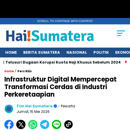
SCROLL TO CONTINUE WITH CONTENT
HOME
BERITA SUMATERA
NASIONAL
POLITIK
EKONO
uri Dugaan Korupsi Kuota Haji Khusus Sebelum 2024
Erupsi 
/
Home
Pers Rilis
Infrastruktur Digital Mempercepat
Transformasi Cerdas di Industri
Perkeretaapian
Tim Hai Sumatera
- Pewarta
Jumat, 15 Mei 2026