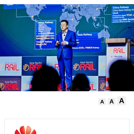
A
A
A