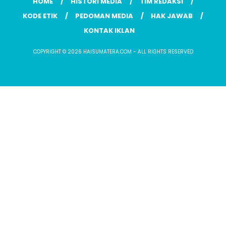
HOME
HISTORI MEDIA
TIM REDAKSI
KODE ETIK
PEDOMAN MEDIA
HAK JAWAB
KONTAK IKLAN
COPYRIGHT © 2026 HAISUMATERA.COM - ALL RIGHTS RESERVED