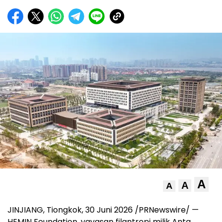
A
A
A
JINJIANG, Tiongkok, 30 Juni 2026 /PRNewswire/ —
HEMIN Foundation, yayasan filantropi milik Anta