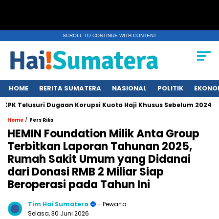
SCROLL TO CONTINUE WITH CONTENT
HOME
BERITA SUMATERA
NASIONAL
POLITIK
EKONO
elusuri Dugaan Korupsi Kuota Haji Khusus Sebelum 2024
Er
/
Home
Pers Rilis
HEMIN Foundation Milik Anta Group
Terbitkan Laporan Tahunan 2025,
Rumah Sakit Umum yang Didanai
dari Donasi RMB 2 Miliar Siap
Beroperasi pada Tahun Ini
Tim Hai Sumatera
- Pewarta
Selasa, 30 Juni 2026