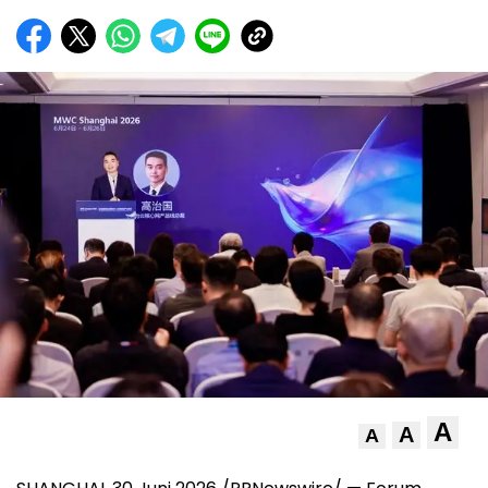
A
A
A