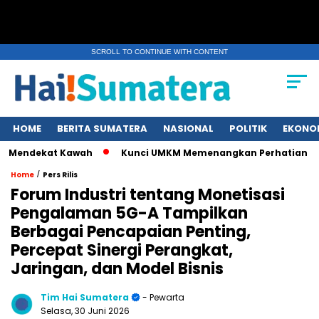
SCROLL TO CONTINUE WITH CONTENT
HOME
BERITA SUMATERA
NASIONAL
POLITIK
EKONO
ekat Kawah
Kunci UMKM Memenangkan Perhatian Media dan Pa
/
Home
Pers Rilis
Forum Industri tentang Monetisasi
Pengalaman 5G-A Tampilkan
Berbagai Pencapaian Penting,
Percepat Sinergi Perangkat,
Jaringan, dan Model Bisnis
Tim Hai Sumatera
- Pewarta
Selasa, 30 Juni 2026