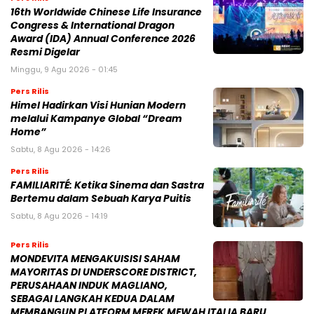
16th Worldwide Chinese Life Insurance
Congress & International Dragon
Award (IDA) Annual Conference 2026
Resmi Digelar
Minggu, 9 Agu 2026 - 01:45
Pers Rilis
Himel Hadirkan Visi Hunian Modern
melalui Kampanye Global “Dream
Home”
Sabtu, 8 Agu 2026 - 14:26
Pers Rilis
FAMILIARITÉ: Ketika Sinema dan Sastra
Bertemu dalam Sebuah Karya Puitis
Sabtu, 8 Agu 2026 - 14:19
Pers Rilis
MONDEVITA MENGAKUISISI SAHAM
MAYORITAS DI UNDERSCORE DISTRICT,
PERUSAHAAN INDUK MAGLIANO,
SEBAGAI LANGKAH KEDUA DALAM
MEMBANGUN PLATFORM MEREK MEWAH ITALIA BARU