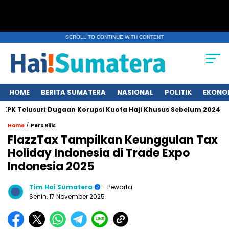
SCROLL TO CONTINUE WITH CONTENT
HOME
BERITA SUMATERA
NASIONAL
POLITIK
EKONO
Telusuri Dugaan Korupsi Kuota Haji Khusus Sebelum 2024
Er
/
Home
Pers Rilis
FlazzTax Tampilkan Keunggulan Tax
Holiday Indonesia di Trade Expo
Indonesia 2025
Tim Hai Sumatera
- Pewarta
Senin, 17 November 2025