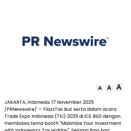
A
A
A
JAKARTA, Indonesia
,
17 November 2025
/PRNewswire/ — FlazzTax ikut serta dalam acara
Trade Expo Indonesia (TEI) 2025 di ICE BSD dengan
membawa tema booth "Maximize Your Investment
with
Indonesia’s
Tax Holiday". Selama lima hari