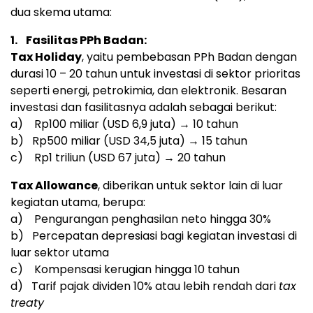
dua skema utama:
1.
Fasilitas PPh Badan:
Tax Holiday
, yaitu pembebasan PPh Badan dengan
durasi 10 – 20 tahun untuk investasi di sektor prioritas
seperti energi, petrokimia, dan elektronik. Besaran
investasi dan fasilitasnya adalah sebagai berikut:
a)
Rp100
miliar (
USD 6,9
juta) → 10 tahun
b)
Rp500
miliar (
USD 34,5
juta) → 15 tahun
c)
Rp1
triliun (
USD 67
juta) → 20 tahun
Tax Allowance
, diberikan untuk sektor lain di luar
kegiatan utama, berupa:
a) Pengurangan penghasilan neto hingga 30%
b) Percepatan depresiasi bagi kegiatan investasi di
luar sektor utama
c) Kompensasi kerugian hingga 10 tahun
d) Tarif pajak dividen 10% atau lebih rendah dari
tax
treaty