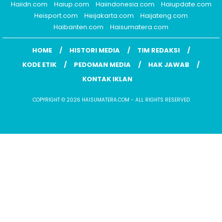
Haiidn.com
Haiup.com
Haiindonesia.com
Haiupdate.com
Heisport.com
Heijakarta.com
Haijateng.com
Haibanten.com
Haisumatera.com
HOME
HISTORI MEDIA
TIM REDAKSI
KODE ETIK
PEDOMAN MEDIA
HAK JAWAB
KONTAK IKLAN
COPYRIGHT © 2026 HAISUMATERA.COM - ALL RIGHTS RESERVED