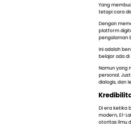
Yang membuat 
tetapi cara di
Dengan meman
platform digita
pengalaman be
Ini adalah be
belajar ada d
Namun yang men
personal. Just
dialogis, dan 
Kredibili
Di era ketika
modern, El-La
otoritas ilmu