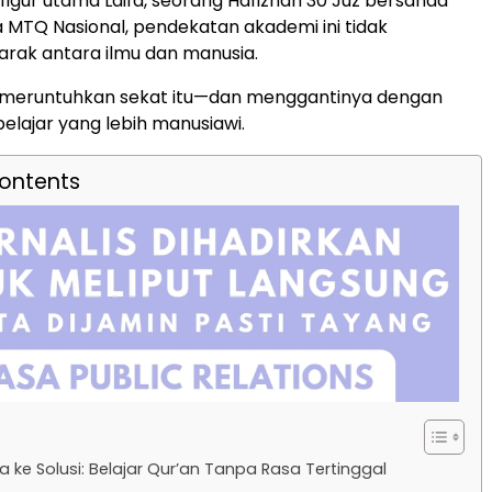
 figur utama
Laifa
, seorang Hafizhah 30 Juz bersanad
ra MTQ Nasional, pendekatan akademi ini tidak
rak antara ilmu dan manusia.
ia meruntuhkan sekat itu—dan menggantinya dengan
lajar yang lebih manusiawi.
Contents
a ke Solusi: Belajar Qur’an Tanpa Rasa Tertinggal