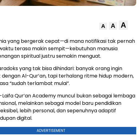
A
A
A
ia yang bergerak cepat—di mana notifikasi tak pernah
 waktu terasa makin sempit—kebutuhan manusia
nangan spiritual justru semakin menguat.
adoks yang tak bisa dihindari: banyak orang ingin
 dengan Al-Qur’an, tapi terhalang ritme hidup modern,
rasa “sudah terlambat mulai”.
l-Laifa Qur’an Academy
muncul bukan sebagai lembaga
nsional, melainkan sebagai model baru pendidikan
fleksibel, lebih personal, dan sepenuhnya adaptif
dupan digital.
ADVERTISEMENT