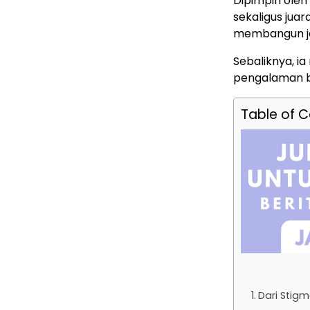
Dipimpin oleh
sekaligus jua
membangun ja
Sebaliknya, 
pengalaman be
Table of 
Dari Stigm