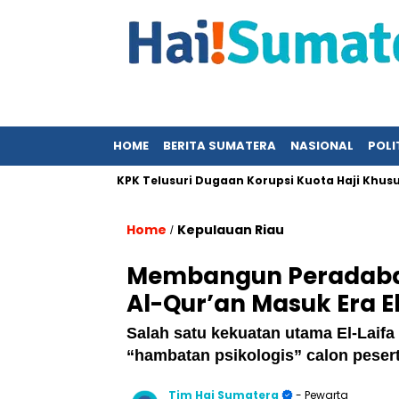
HOME
BERITA SUMATERA
NASIONAL
POLI
Kajian
KPK Telusuri Dugaan Korupsi Kuota Haji Khusus Sebe
Home
Kepulauan Riau
/
Membangun Peradaban
Al-Qur’an Masuk Era E
Salah satu kekuatan utama El-Lai
“hambatan psikologis” calon peser
Tim Hai Sumatera
- Pewarta