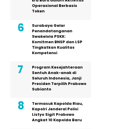
Era Baru dalam Aktivitas
Operasional Berbasis
Token
Surabaya Gelar
Penandatanganan
Swakelola PSKK:
Komitmen BNSP dan LSP
Tingkatkan Kualitas
Kompetensi
Program Kesejahteraan
Sentuh Anak-anak di
Seluruh Indonesia, Janji
Presiden Terpilih Prabowo
Subianto
Termasuk Kapolda Riau,
Kapolri Jenderal Polisi
Listyo Sigit Prabowo
Angkat 10 Kapolda Baru