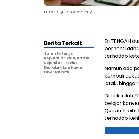
El-Laifa Qur’an Academy
DI TENGAH dun
Berita Terkait
berhenti dan
Salah Satunya
terhadap kete
Kepulauan Riau, Hari Ini
Sejumlah Provinsi
Diprakirakan Hujan
Namun ada par
Disertai Petir
kembali dekat
jarak, hingga 
Di titik inilah
E
belajar konve
Qur’an: lebih 
terhadap kehi