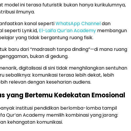
model ini terasa futuristik bukan hanya kurikulumnya,
stribusi ilmunya.
faatkan kanal seperti
WhatsApp Channel
dan
l seperti Lynk.id,
El-Laifa Qur’an Academy
membangun
lajar yang tidak bergantung ruang fisik.
ntuk baru dari “madrasah tanpa dinding”—di mana ruang
i genggaman, bukan di gedung.
arik, digitalisasi di sini tidak menghilangkan sentuhan
ru sebaliknya: komunikasi terasa lebih dekat, lebih
lebih relevan dengan keseharian audiens.
tas yang Bertemu Kedekatan Emosional
 banyak institusi pendidikan berlomba-lomba tampil
ifa Qur’an Academy memilih kombinasi yang jarang:
 dan kehangatan komunikasi.