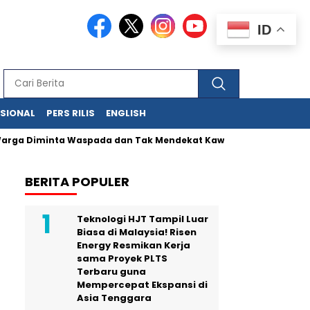
ID
ASIONAL
PERS RILIS
ENGLISH
 Diminta Waspada dan Tak Mendekat Kawah
Kunci UMKM Meme
BERITA POPULER
Teknologi HJT Tampil Luar
Biasa di Malaysia! Risen
Energy Resmikan Kerja
sama Proyek PLTS
Terbaru guna
Mempercepat Ekspansi di
Asia Tenggara