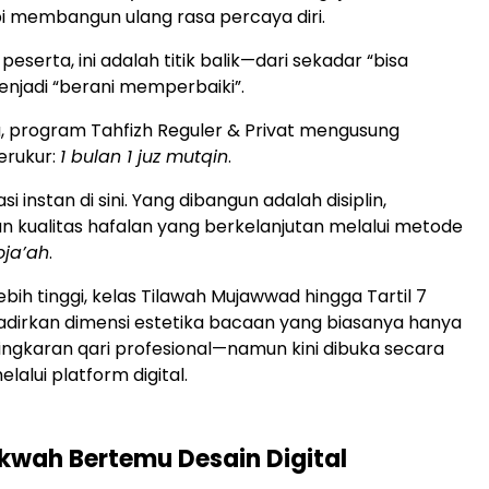
i membangun ulang rasa percaya diri.
peserta, ini adalah titik balik—dari sekadar “bisa
jadi “berani memperbaiki”.
, program Tahfizh Reguler & Privat mengusung
erukur:
1 bulan 1 juz mutqin
.
i instan di sini. Yang dibangun adalah disiplin,
dan kualitas hafalan yang berkelanjutan melalui metode
ja’ah
.
lebih tinggi, kelas Tilawah Mujawwad hingga Tartil 7
dirkan dimensi estetika bacaan yang biasanya hanya
lingkaran qari profesional—namun kini dibuka secara
melalui platform digital.
kwah Bertemu Desain Digital