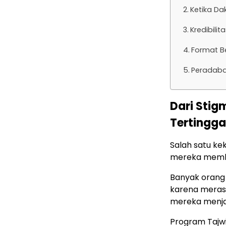
Ketika Da
Kredibili
Format B
Peradaba
Dari Stig
Tertingga
Salah satu ke
mereka memba
Banyak orang 
karena merasa
mereka menjad
Program Tajwi