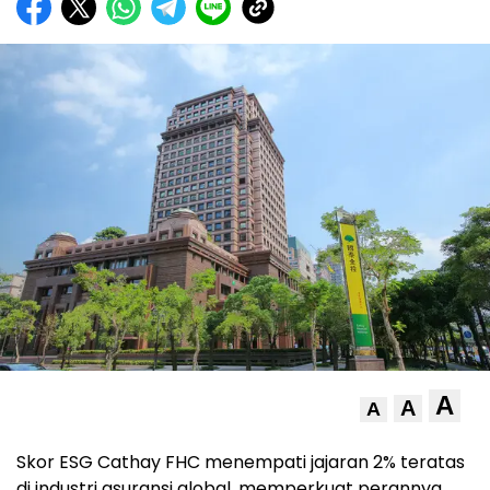
A
A
A
Skor ESG Cathay FHC menempati jajaran 2% teratas
di industri asuransi global, memperkuat perannya