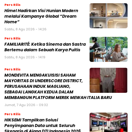
Pers Rilis
Himel Hadirkan Visi Hunian Modern
melalui Kampanye Global “Dream
Home”
Sabtu, 8 Agu 2026 - 14:26
Pers Rilis
FAMILIARITÉ: Ketika Sinema dan Sastra
Bertemu dalam Sebuah Karya Puitis
Sabtu, 8 Agu 2026 - 14:19
Pers Rilis
MONDEVITA MENGAKUISISI SAHAM
MAYORITAS DI UNDERSCORE DISTRICT,
PERUSAHAAN INDUK MAGLIANO,
SEBAGAI LANGKAH KEDUA DALAM
MEMBANGUN PLATFORM MEREK MEWAH ITALIA BARU
Jumat, 7 Agu 2026 - 09:32
Pers Rilis
HIKSEMI Tampilkan Solusi
Penyimpanan Data untuk Seluruh
Skenario di Ajang DTI Indonesia 2026,