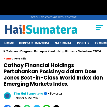
SCROLL TO CONTINUE WITH CONTENT
HOME
BERITA SUMATERA
NASIONAL
POLITIK
EKONO
usuri Dugaan Korupsi Kuota Haji Khusus Sebelum 2024
Erup
/
Home
Pers Rilis
Cathay Financial Holdings
Pertahankan Posisinya dalam Dow
Jones Best-in-Class World Index dan
Emerging Markets Index
Tim Hai Sumatera
- Pewarta
Selasa, 5 Mei 2026