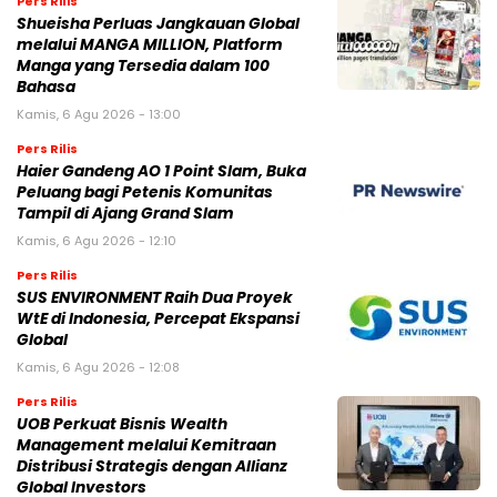
Pers Rilis
Shueisha Perluas Jangkauan Global
melalui MANGA MILLION, Platform
Manga yang Tersedia dalam 100
Bahasa
Kamis, 6 Agu 2026 - 13:00
Pers Rilis
Haier Gandeng AO 1 Point Slam, Buka
Peluang bagi Petenis Komunitas
Tampil di Ajang Grand Slam
Kamis, 6 Agu 2026 - 12:10
Pers Rilis
SUS ENVIRONMENT Raih Dua Proyek
WtE di Indonesia, Percepat Ekspansi
Global
Kamis, 6 Agu 2026 - 12:08
Pers Rilis
UOB Perkuat Bisnis Wealth
Management melalui Kemitraan
Distribusi Strategis dengan Allianz
Global Investors