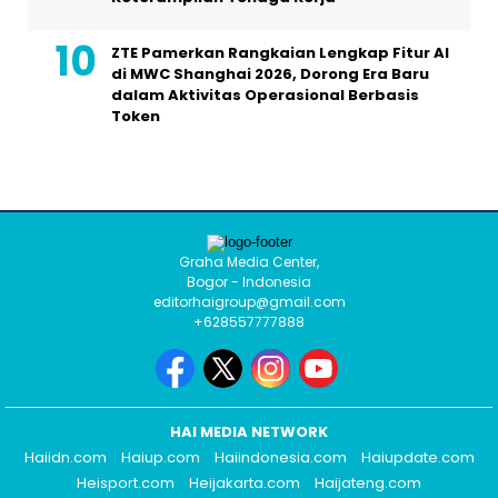
ZTE Pamerkan Rangkaian Lengkap Fitur AI
di MWC Shanghai 2026, Dorong Era Baru
dalam Aktivitas Operasional Berbasis
Token
Graha Media Center,
Bogor - Indonesia
editorhaigroup@gmail.com
+628557777888
HAI MEDIA NETWORK
Haiidn.com
Haiup.com
Haiindonesia.com
Haiupdate.com
Heisport.com
Heijakarta.com
Haijateng.com