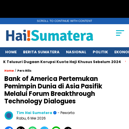
SCROLL TO CONTINUE WITH CONTENT
HOME
BERITA SUMATERA
NASIONAL
POLITIK
EKONO
uri Dugaan Korupsi Kuota Haji Khusus Sebelum 2024
Erupsi
/
Home
Pers Rilis
Bank of America Pertemukan
Pemimpin Dunia di Asia Pasifik
Melalui Forum Breakthrough
Technology Dialogues
Tim Hai Sumatera
- Pewarta
Rabu, 6 Mei 2026