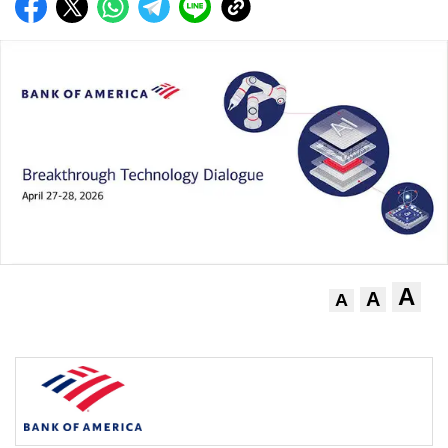
A
A
A