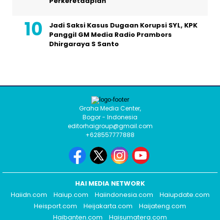
Perkeretaapian
Jadi Saksi Kasus Dugaan Korupsi SYL, KPK
Panggil GM Media Radio Prambors
Dhirgaraya S Santo
Graha Media Center,
Bogor - Indonesia
editorhaigroup@gmail.com
+628557777888
HAI MEDIA NETWORK
Haiidn.com
Haiup.com
Haiindonesia.com
Haiupdate.com
Heisport.com
Heijakarta.com
Haijateng.com
Haibanten.com
Haisumatera.com