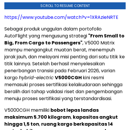
SCROLL TO RESUME CONTENT
https://www.youtube.com/watch?v=1XRAzieNRTE
Sebagai produk unggulan dalam portofolio
AutoFlight yang mengusung strategi
"From Small to
Big, From Cargo to Passengers"
, V5000 Matrix
mampu mengangkut muatan berat, menempuh
jarak jauh, dan melayani misi penting dari satu titik ke
titik lainnya. Setelah berhasil menyelesaikan
penerbangan transisi pada Februari 2026, varian
kargo
hybrid-electric
V5000CGH
kini resmi
memasuki proses sertifikasi kelaikudaraan sehingga
beralih dari tahap validasi riset dan pengembangan
menuju proses sertifikasi yang terstandardisasi.
V5000CGH memiliki
bobot lepas landas
maksimum 5.700 kilogram
,
kapasitas angkut
hingga 1,5 ton
,
ruang kargo berkapasitas 14