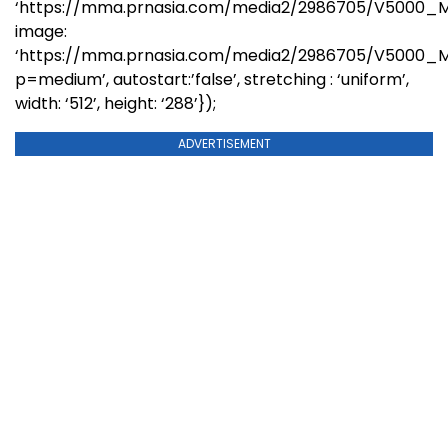
‘https://mma.prnasia.com/media2/2986705/V5000_Ma
image:
‘https://mma.prnasia.com/media2/2986705/V5000_M
p=medium’, autostart:’false’, stretching : ‘uniform’,
width: ‘512’, height: ‘288’});
ADVERTISEMENT