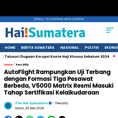
SCROLL TO CONTINUE WITH CONTENT
HOME
BERITA SUMATERA
NASIONAL
POLITIK
EKONO
suri Dugaan Korupsi Kuota Haji Khusus Sebelum 2024
Erups
/
Home
Pers Rilis
AutoFlight Rampungkan Uji Terbang
dengan Formasi Tiga Pesawat
Berbeda, V5000 Matrix Resmi Masuki
Tahap Sertifikasi Kelaikudaraan
Tim Hai Sumatera
- Pewarta
Senin, 25 Mei 2026