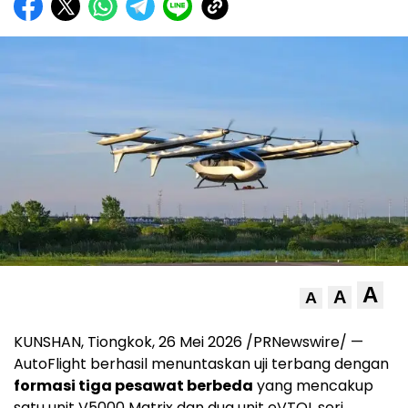
A
A
A
KUNSHAN, Tiongkok, 26 Mei 2026 /PRNewswire/ —
AutoFlight berhasil menuntaskan uji terbang dengan
formasi tiga pesawat berbeda
yang mencakup
satu unit V5000 Matrix dan dua unit eVTOL seri