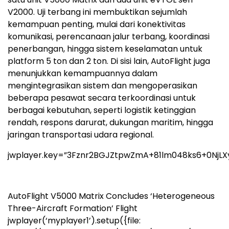
V2000. Uji terbang ini membuktikan sejumlah
kemampuan penting, mulai dari konektivitas
komunikasi, perencanaan jalur terbang, koordinasi
penerbangan, hingga sistem keselamatan untuk
platform 5 ton dan 2 ton. Di sisi lain, AutoFlight juga
menunjukkan kemampuannya dalam
mengintegrasikan sistem dan mengoperasikan
beberapa pesawat secara terkoordinasi untuk
berbagai kebutuhan, seperti logistik ketinggian
rendah, respons darurat, dukungan maritim, hingga
jaringan transportasi udara regional.
jwplayer.key=”3Fznr2BGJZtpwZmA+81lm048ks6+0NjLX
AutoFlight V5000 Matrix Concludes ‘Heterogeneous
Three-Aircraft Formation’ Flight
jwplayer(‘myplayer1’).setup({file: