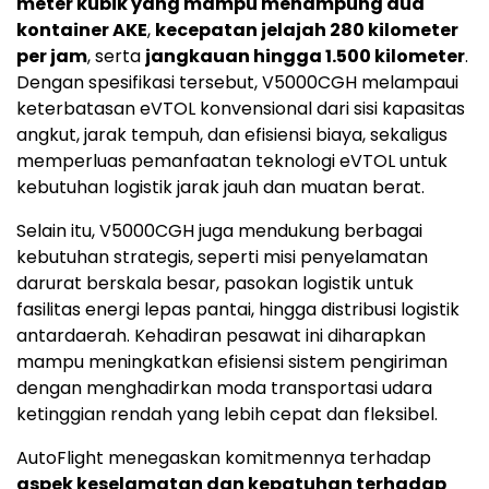
meter kubik yang mampu menampung dua
kontainer AKE
,
kecepatan jelajah 280 kilometer
per jam
, serta
jangkauan hingga 1.500 kilometer
.
Dengan spesifikasi tersebut, V5000CGH melampaui
keterbatasan eVTOL konvensional dari sisi kapasitas
angkut, jarak tempuh, dan efisiensi biaya, sekaligus
memperluas pemanfaatan teknologi eVTOL untuk
kebutuhan logistik jarak jauh dan muatan berat.
Selain itu, V5000CGH juga mendukung berbagai
kebutuhan strategis, seperti misi penyelamatan
darurat berskala besar, pasokan logistik untuk
fasilitas energi lepas pantai, hingga distribusi logistik
antardaerah. Kehadiran pesawat ini diharapkan
mampu meningkatkan efisiensi sistem pengiriman
dengan menghadirkan moda transportasi udara
ketinggian rendah yang lebih cepat dan fleksibel.
AutoFlight menegaskan komitmennya terhadap
aspek keselamatan dan kepatuhan terhadap