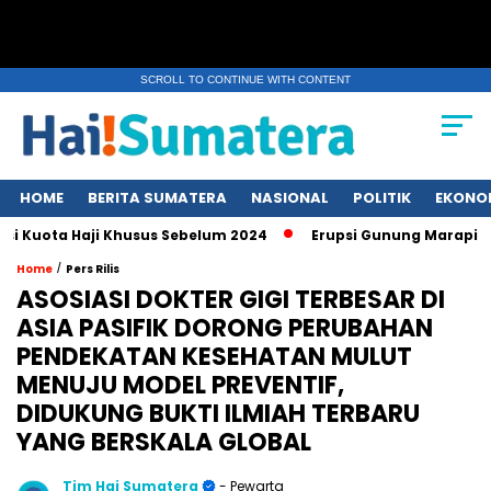
SCROLL TO CONTINUE WITH CONTENT
HOME
BERITA SUMATERA
NASIONAL
POLITIK
EKONO
a Haji Khusus Sebelum 2024
Erupsi Gunung Marapi di Suma
/
Home
Pers Rilis
ASOSIASI DOKTER GIGI TERBESAR DI
ASIA PASIFIK DORONG PERUBAHAN
PENDEKATAN KESEHATAN MULUT
MENUJU MODEL PREVENTIF,
DIDUKUNG BUKTI ILMIAH TERBARU
YANG BERSKALA GLOBAL
Tim Hai Sumatera
- Pewarta