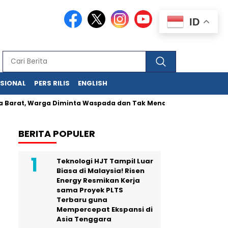
ID
ASIONAL
PERS RILIS
ENGLISH
at, Warga Diminta Waspada dan Tak Mendekat Kawah
Kunci 
BERITA POPULER
Teknologi HJT Tampil Luar
Biasa di Malaysia! Risen
Energy Resmikan Kerja
sama Proyek PLTS
Terbaru guna
Mempercepat Ekspansi di
Asia Tenggara