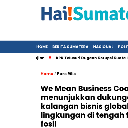
HOME
BERITA SUMATERA
NASIONAL
POLI
ih dalam Kajian
KPK Telusuri Dugaan Korupsi Kuota Haji K
Home
Pers Rilis
/
We Mean Business Coal
menunjukkan dukunga
kalangan bisnis globa
lingkungan di tengah 
fosil