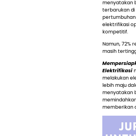
menyatakan ba
terbarukan d
pertumbuhan 
elektrifikasi
kompetitif.
Namun, 72% r
masih tertingg
Mempersiapk
Elektrifikasi
m
melakukan ele
lebih maju da
menyatakan 
memindahkan 
memberikan du