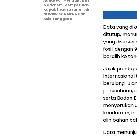
Aquatech Mengakuisisi
Metichem, Memperluas
Kapabilitas Layanan Air
di Kawasan MENA dan
Asia Tenggara
Data yang dik
ditutup, menu
yang disurvei
fosil, dengan
beralih ke ten
Jajak pendapa
Internasiona
berulang-ulan
perusahaan, s
serta Badan E
menyerukan u
kendaraan, in
alih bahan bak
Data menunjuk