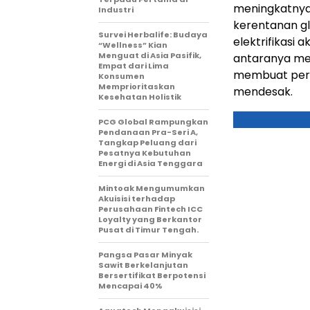
meningkatnya
Industri
kerentanan g
Survei Herbalife: Budaya
elektrifikasi
“Wellness” Kian
Menguat di Asia Pasifik,
antaranya me
Empat dari Lima
membuat peral
Konsumen
Memprioritaskan
mendesak.
Kesehatan Holistik
PCG Global Rampungkan
Pendanaan Pra-Seri A,
Tangkap Peluang dari
Pesatnya Kebutuhan
Energi di Asia Tenggara
Mintoak Mengumumkan
Akuisisi terhadap
Perusahaan Fintech ICC
Loyalty yang Berkantor
Pusat di Timur Tengah.
Pangsa Pasar Minyak
Sawit Berkelanjutan
Bersertifikat Berpotensi
Mencapai 40%