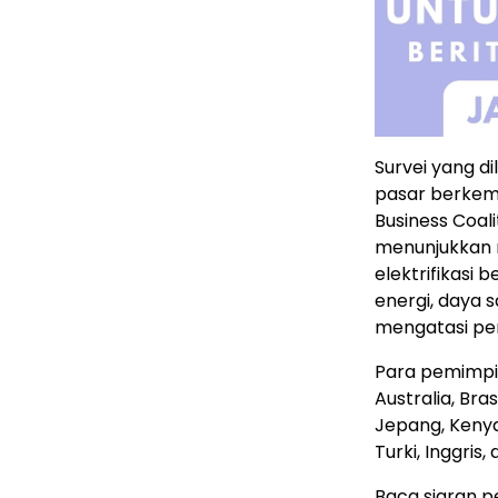
Survei yang d
pasar berkemb
Business Coali
menunjukkan 
elektrifikasi
energi, daya 
mengatasi per
Para pemimpin
Australia, Bras
Jepang, Kenya,
Turki, Inggris,
Baca siaran p