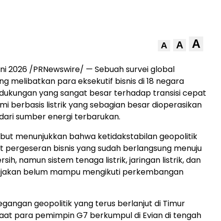
A
A
A
uni 2026
/PRNewswire/ — Sebuah survei global
ng melibatkan para eksekutif bisnis di 18 negara
ukungan yang sangat besar terhadap transisi cepat
i berbasis listrik yang sebagian besar dioperasikan
 dari sumber energi terbarukan.
ut menunjukkan bahwa ketidakstabilan geopolitik
pergeseran bisnis yang sudah berlangsung menuju
ersih, namun sistem tenaga listrik, jaringan listrik, dan
ijakan belum mampu mengikuti perkembangan
egangan geopolitik yang terus berlanjut di Timur
aat para pemimpin G7 berkumpul di Evian di tengah