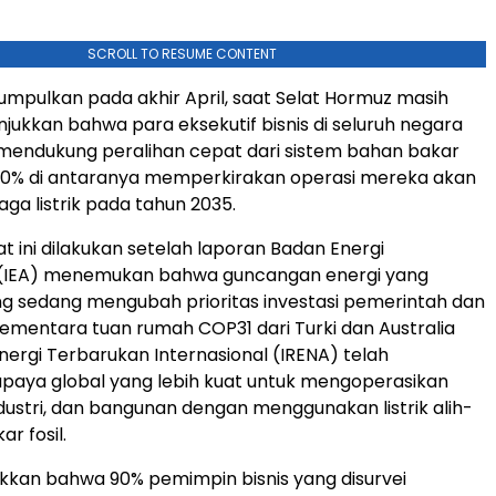
SCROLL TO RESUME CONTENT
umpulkan pada akhir April, saat Selat Hormuz masih
njukkan bahwa para eksekutif bisnis di seluruh negara
 mendukung peralihan cepat dari sistem bahan bakar
 90% di antaranya memperkirakan operasi mereka akan
aga listrik pada tahun 2035.
t ini dilakukan setelah laporan Badan Energi
l (IEA) menemukan bahwa guncangan energi yang
g sedang mengubah prioritas investasi pemerintah dan
ementara tuan rumah COP31 dari Turki dan Australia
nergi Terbarukan Internasional (IRENA) telah
paya global yang lebih kuat untuk mengoperasikan
dustri, dan bangunan dengan menggunakan listrik alih-
ar fosil.
kan bahwa 90% pemimpin bisnis yang disurvei