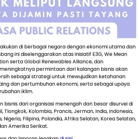
ilakukan di berbagai negara dengan ekonomi utama dan
ang ini diselenggarakan atas inisiatif E3G, We Mean
tion serta Global Renewables Alliance, dan
meningkatnya permintaan dari kalangan bisnis akan
 bersih sebagai strategi untuk mewujudkan ketahanan
saing dan pertumbuhan ekonomi, serta sebagai upaya
ubahan iklim.
 bisnis dari organisasi menengah dan besar disurvei di
il, Tiongkok, Kolombia, Prancis, Jerman, India, Indonesia,
 Nigeria, Filipina, Polandia, Afrika Selatan, Korea Selatan,
 dan Amerika Serikat.
ers dan laporan lengkap
di sini
.