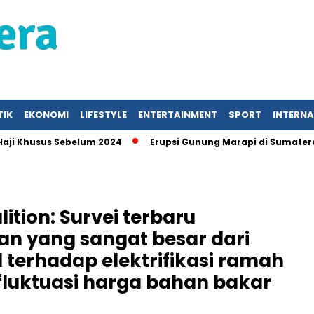
TIK
EKONOMI
LIFESTYLE
ENTERTAINMENT
SPORT
INTERN
husus Sebelum 2024
Erupsi Gunung Marapi di Sumatera Bar
ition: Survei terbaru
n yang sangat besar dari
l terhadap elektrifikasi ramah
fluktuasi harga bahan bakar