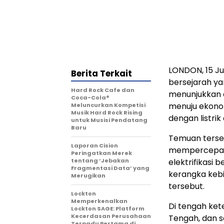
LONDON
,
15 J
Berita Terkait
bersejarah ya
Hard Rock Cafe dan
menunjukkan d
Coca-Cola®
menuju ekonom
Meluncurkan Kompetisi
Musik Hard Rock Rising
dengan listrik
untuk Musisi Pendatang
Baru
Temuan terseb
Laporan Cision
mempercepat 
Peringatkan Merek
tentang ‘Jebakan
elektrifikasi b
Fragmentasi Data’ yang
kerangka keb
Merugikan
tersebut.
Lockton
Memperkenalkan
Di tengah ket
Lockton SAGE: Platform
Kecerdasan Perusahaan
Tengah, dan s
Terpadu Pertama di