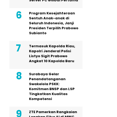
Server PC Global Pertama
Program Kesejahteraan
Sentuh Anak-anak di
Seluruh Indonesia, Janji
Presiden Terpilih Prabowo
Subianto
Termasuk Kapolda Riau,
Kapolri Jenderal Polisi
Listyo Sigit Prabowo
Angkat 10 Kapolda Baru
Surabaya Gelar
Penandatanganan
Swakelola PSKK:
Komitmen BNSP dan LSP
Tingkatkan Kualitas
Kompetensi
ZTE Pamerkan Rangkaian
Lengkap Fitur AI di MWC