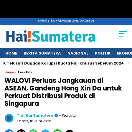
SCROLL TO CONTINUE WITH CONTENT
HOME
BERITA SUMATERA
NASIONAL
POLITIK
EKONO
usuri Dugaan Korupsi Kuota Haji Khusus Sebelum 2024
Erups
/
Home
Pers Rilis
WALOVI Perluas Jangkauan di
ASEAN, Gandeng Hong Xin Da untuk
Perkuat Distribusi Produk di
Singapura
Tim Hai Sumatera
- Pewarta
Kamis, 18 Juni 2026