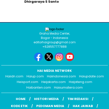
Dhirgaraya S Santo
Graha Media Center,
Bogor - Indonesia
editorhaigroup@gmail.com
+628557777888
HAI MEDIA NETWORK
Haiidn.com
Haiup.com
Haiindonesia.com
Haiupdate.com
Heisport.com
Heijakarta.com
Haijateng.com
Haibanten.com
Haisumatera.com
HOME
HISTORI MEDIA
TIM REDAKSI
KODE ETIK
PEDOMAN MEDIA
HAK JAWAB