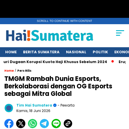
SCROLL TO CONTINUE WITH CONTENT
HOME
BERITA SUMATERA
NASIONAL
POLITIK
EKONO
Dugaan Korupsi Kuota Haji Khusus Sebelum 2024
Erupsi Gunu
/
Home
Pers Rilis
TMGM Rambah Dunia Esports,
Berkolaborasi dengan OG Esports
sebagai Mitra Global
Tim Hai Sumatera
- Pewarta
Kamis, 18 Juni 2026