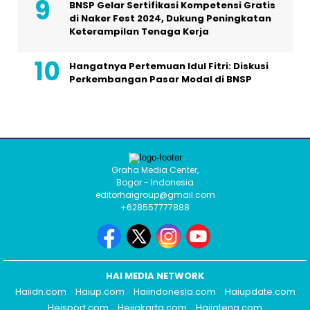
BNSP Gelar Sertifikasi Kompetensi Gratis
di Naker Fest 2024, Dukung Peningkatan
Keterampilan Tenaga Kerja
Hangatnya Pertemuan Idul Fitri: Diskusi
Perkembangan Pasar Modal di BNSP
Graha Media Center,
Bogor - Indonesia
editorhaigroup@gmail.com
+628557777888
HAI MEDIA NETWORK
Haiidn.com
Haiup.com
Haiindonesia.com
Haiupdate.com
Heisport.com
Heijakarta.com
Haijateng.com