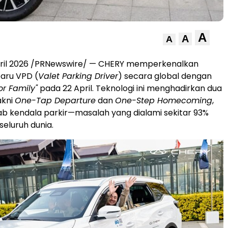
A
A
A
April 2026 /PRNewswire/ — CHERY memperkenalkan
baru VPD (
Valet Parking Driver
) secara global dengan
or Family"
pada 22 April. Teknologi ini menghadirkan dua
akni
One-Tap Departure
dan
One-Step Homecoming
,
b kendala parkir—masalah yang dialami sekitar 93%
seluruh dunia.