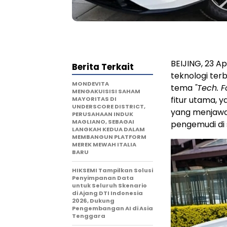
BEIJING, 23 
Berita Terkait
teknologi ter
MONDEVITA
tema
"Tech. F
MENGAKUISISI SAHAM
fitur utama, y
MAYORITAS DI
UNDERSCORE DISTRICT,
yang menjawa
PERUSAHAAN INDUK
MAGLIANO, SEBAGAI
pengemudi di 
LANGKAH KEDUA DALAM
MEMBANGUN PLATFORM
MEREK MEWAH ITALIA
BARU
HIKSEMI Tampilkan Solusi
Penyimpanan Data
untuk Seluruh Skenario
di Ajang DTI Indonesia
2026, Dukung
Pengembangan AI di Asia
Tenggara