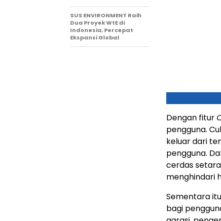
SUS ENVIRONMENT Raih
Dua Proyek WtE di
Indonesia, Percepat
Ekspansi Global
Dengan fitur
pengguna. Cuk
keluar dari te
pengguna. Dal
cerdas setara
menghindari
Sementara itu,
bagi pengguna
garasi, penge