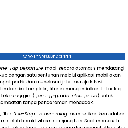
SCROLL TO RESUME CONTENT
One-Tap Departure
, mobil secara otomatis mendatangi
up dengan satu sentuhan melalui aplikasi, mobil akan
mpat parkir dan menelusuri jalur menuju lokasi
am kondisi kompleks, fitur ini mengandalkan teknologi
 teknologi gim (
gaming-grade intelligence
) untuk
 hambatan tanpa pengereman mendadak.
 fitur
One-Step Homecoming
memberikan kemudahan
 setelah beraktivitas sepanjang hari. Saat memasuki
mudi cukup turun dari kendaraan dan mengaktifkan fitur