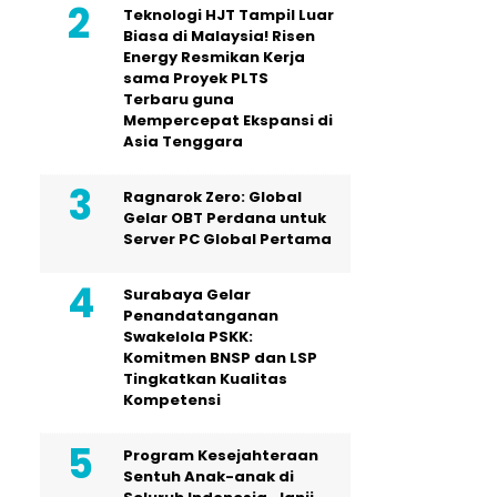
Teknologi HJT Tampil Luar
Biasa di Malaysia! Risen
Energy Resmikan Kerja
sama Proyek PLTS
Terbaru guna
Mempercepat Ekspansi di
Asia Tenggara
Ragnarok Zero: Global
Gelar OBT Perdana untuk
Server PC Global Pertama
Surabaya Gelar
Penandatanganan
Swakelola PSKK:
Komitmen BNSP dan LSP
Tingkatkan Kualitas
Kompetensi
Program Kesejahteraan
Sentuh Anak-anak di