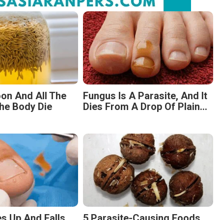
on And All The
Fungus Is A Parasite, And It
he Body Die
Dies From A Drop Of Plain...
s Up And Falls
5 Parasite-Causing Foods