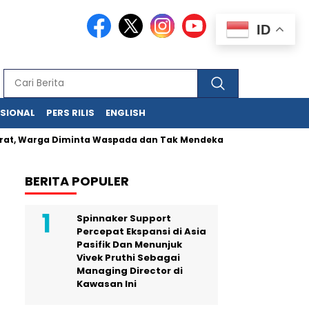
ID
ASIONAL
PERS RILIS
ENGLISH
ga Diminta Waspada dan Tak Mendekat Kawah
Kunci UMKM Me
BERITA POPULER
Spinnaker Support
Percepat Ekspansi di Asia
Pasifik Dan Menunjuk
Vivek Pruthi Sebagai
Managing Director di
Kawasan Ini