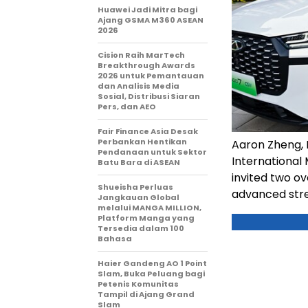
Huawei Jadi Mitra bagi
Ajang GSMA M360 ASEAN
2026
Cision Raih MarTech
Breakthrough Awards
2026 untuk Pemantauan
dan Analisis Media
Sosial, Distribusi Siaran
Pers, dan AEO
Fair Finance Asia Desak
Perbankan Hentikan
Aaron Zheng, 
Pendanaan untuk Sektor
International 
Batu Bara di ASEAN
invited two o
Shueisha Perluas
advanced stre
Jangkauan Global
melalui MANGA MILLION,
Platform Manga yang
Tersedia dalam 100
Bahasa
Haier Gandeng AO 1 Point
Slam, Buka Peluang bagi
Petenis Komunitas
Tampil di Ajang Grand
Slam