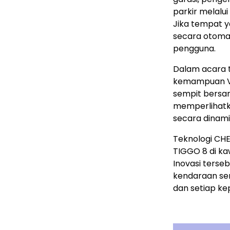
parkir melalui
Jika tempat y
secara otomat
pengguna.
Dalam acara 
kemampuan VP
sempit bersam
memperlihatk
secara dinami
Teknologi CH
TIGGO 8 di ka
Inovasi ters
kendaraan sem
dan setiap ke