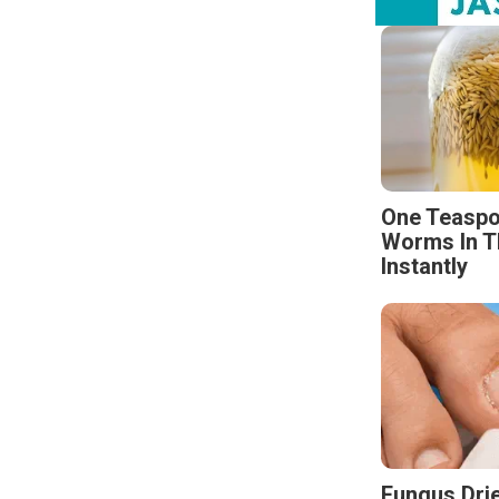
One Teaspo
Worms In T
Instantly
Fungus Drie