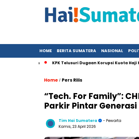
HOME
BERITA SUMATERA
NASIONAL
POLI
am Kajian
KPK Telusuri Dugaan Korupsi Kuota Haji Khusus S
Home
Pers Rilis
/
“Tech. For Family”: CH
Parkir Pintar Generas
Tim Hai Sumatera
- Pewarta
Kamis, 23 April 2026