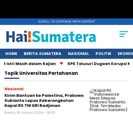
SCROLL TO CONTINUE WITH CONTENT
HOME
BERITA SUMATERA
NASIONAL
POLITIK
EKONO
 Istri Masih dalam Kajian
KPK Telusuri Dugaan Korupsi Ku
Topik
Universitas Pertahanan
Nasional
Kirim Bantuan ke Palestina, Prabowo
Subianto Lepas Keberangkatan
Kapal RS TNI KRI Radjiman
Kamis, 18 Januari 2024 - 16:03