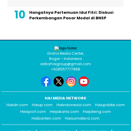
Hangatnya Pertemuan Idul Fitri: Diskusi
Perkembangan Pasar Modal di BNSP
Graha Media Center,
Bogor - Indonesia
editorhaigroup@gmail.com
+628557777888
HAI MEDIA NETWORK
Haiidn.com
Haiup.com
Haiindonesia.com
Haiupdate.com
Heisport.com
Heijakarta.com
Haijateng.com
Haibanten.com
Haisumatera.com