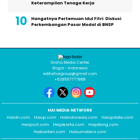
Keterampilan Tenaga Kerja
Hangatnya Pertemuan Idul Fitri: Diskusi
Perkembangan Pasar Modal di BNSP
Graha Media Center,
Bogor - Indonesia
editorhaigroup@gmail.com
+628557777888
HAI MEDIA NETWORK
Haiidn.com
Haiup.com
Haiindonesia.com
Haiupdate.com
Heisport.com
Heijakarta.com
Haijateng.com
Haibanten.com
Haisumatera.com