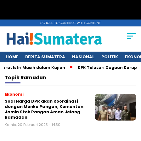
SCROLL TO CONTINUE WITH CONTENT
HOME
BERITA SUMATERA
NASIONAL
POLITIK
EKONO
rat Istri Masih dalam Kajian
KPK Telusuri Dugaan Korupsi 
Topik
Ramadan
Ekonomi
Soal Harga DPR akan Koordinasi
dengan Menko Pangan, Kementan
Jamin Stok Pangan Aman Jelang
Ramadan
Kamis, 20 Februari 2025 - 14:50