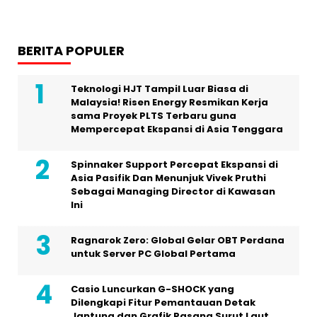
BERITA POPULER
Teknologi HJT Tampil Luar Biasa di
Malaysia! Risen Energy Resmikan Kerja
sama Proyek PLTS Terbaru guna
Mempercepat Ekspansi di Asia Tenggara
Spinnaker Support Percepat Ekspansi di
Asia Pasifik Dan Menunjuk Vivek Pruthi
Sebagai Managing Director di Kawasan
Ini
Ragnarok Zero: Global Gelar OBT Perdana
untuk Server PC Global Pertama
Casio Luncurkan G-SHOCK yang
Dilengkapi Fitur Pemantauan Detak
Jantung dan Grafik Pasang Surut Laut