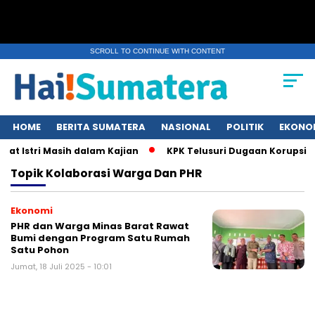
SCROLL TO CONTINUE WITH CONTENT
HOME
BERITA SUMATERA
NASIONAL
POLITIK
EKONO
at Istri Masih dalam Kajian
KPK Telusuri Dugaan Korupsi K
Topik
Kolaborasi Warga Dan PHR
Ekonomi
PHR dan Warga Minas Barat Rawat
Bumi dengan Program Satu Rumah
Satu Pohon
Jumat, 18 Juli 2025 - 10:01