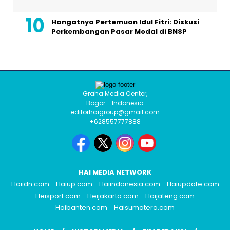
Hangatnya Pertemuan Idul Fitri: Diskusi
Perkembangan Pasar Modal di BNSP
Graha Media Center,
Bogor - Indonesia
editorhaigroup@gmail.com
+628557777888
HAI MEDIA NETWORK
Haiidn.com
Haiup.com
Haiindonesia.com
Haiupdate.com
Heisport.com
Heijakarta.com
Haijateng.com
Haibanten.com
Haisumatera.com