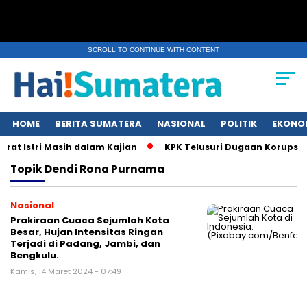
SCROLL TO CONTINUE WITH CONTENT
HOME
BERITA SUMATERA
NASIONAL
POLITIK
EKONO
at Istri Masih dalam Kajian
KPK Telusuri Dugaan Korupsi K
Topik
Dendi Rona Purnama
Nasional
Prakiraan Cuaca Sejumlah Kota
Besar, Hujan Intensitas Ringan
Terjadi di Padang, Jambi, dan
Bengkulu.
Kamis, 14 Maret 2024 - 07:49