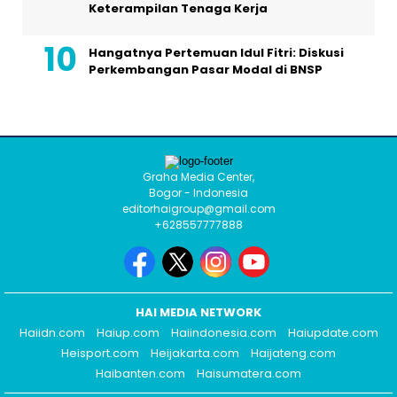
Keterampilan Tenaga Kerja
Hangatnya Pertemuan Idul Fitri: Diskusi
Perkembangan Pasar Modal di BNSP
Graha Media Center,
Bogor - Indonesia
editorhaigroup@gmail.com
+628557777888
HAI MEDIA NETWORK
Haiidn.com
Haiup.com
Haiindonesia.com
Haiupdate.com
Heisport.com
Heijakarta.com
Haijateng.com
Haibanten.com
Haisumatera.com