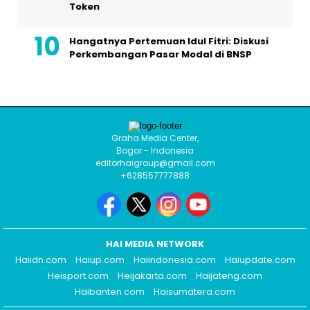
Token
Hangatnya Pertemuan Idul Fitri: Diskusi
Perkembangan Pasar Modal di BNSP
Graha Media Center,
Bogor - Indonesia
editorhaigroup@gmail.com
+628557777888
HAI MEDIA NETWORK
Haiidn.com
Haiup.com
Haiindonesia.com
Haiupdate.com
Heisport.com
Heijakarta.com
Haijateng.com
Haibanten.com
Haisumatera.com