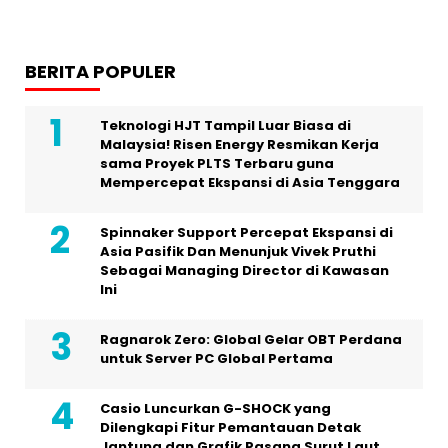
BERITA POPULER
Teknologi HJT Tampil Luar Biasa di
Malaysia! Risen Energy Resmikan Kerja
sama Proyek PLTS Terbaru guna
Mempercepat Ekspansi di Asia Tenggara
Spinnaker Support Percepat Ekspansi di
Asia Pasifik Dan Menunjuk Vivek Pruthi
Sebagai Managing Director di Kawasan
Ini
Ragnarok Zero: Global Gelar OBT Perdana
untuk Server PC Global Pertama
Casio Luncurkan G-SHOCK yang
Dilengkapi Fitur Pemantauan Detak
Jantung dan Grafik Pasang Surut Laut