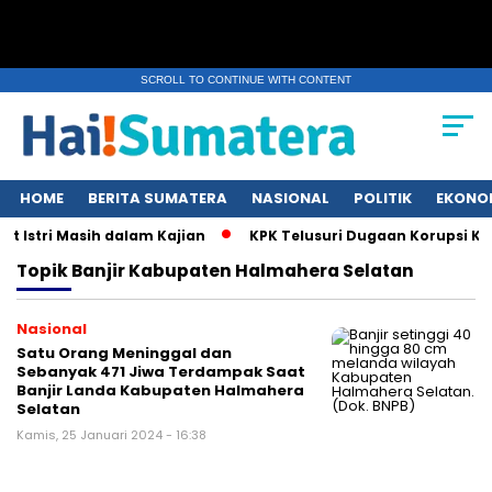
SCROLL TO CONTINUE WITH CONTENT
HOME
BERITA SUMATERA
NASIONAL
POLITIK
EKONO
 Istri Masih dalam Kajian
KPK Telusuri Dugaan Korupsi Kuo
Topik
Banjir Kabupaten Halmahera Selatan
Nasional
Satu Orang Meninggal dan
Sebanyak 471 Jiwa Terdampak Saat
Banjir Landa Kabupaten Halmahera
Selatan
Kamis, 25 Januari 2024 - 16:38