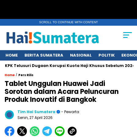
SCROLL TO CONTINUE WITH CONTENT
HOME
BERITA SUMATERA
NASIONAL
POLITIK
EKONO
 Telusuri Dugaan Korupsi Kuota Haji Khusus Sebelum 2024
/
Home
Pers Rilis
Tablet Unggulan Huawei Jadi
Sorotan dalam Acara Peluncuran
Produk Inovatif di Bangkok
Tim Hai Sumatera
- Pewarta
Senin, 27 April 2026