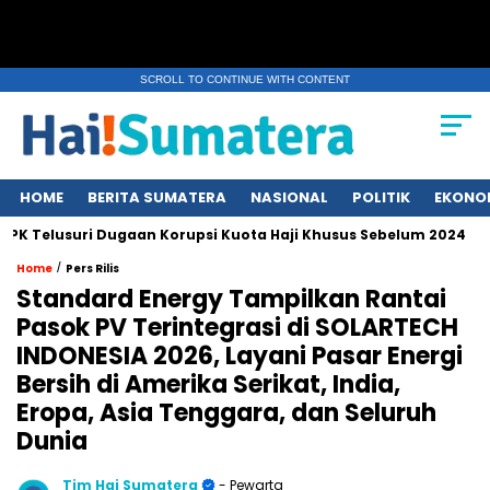
SCROLL TO CONTINUE WITH CONTENT
HOME
BERITA SUMATERA
NASIONAL
POLITIK
EKONO
lusuri Dugaan Korupsi Kuota Haji Khusus Sebelum 2024
Erup
/
Home
Pers Rilis
Standard Energy Tampilkan Rantai
Pasok PV Terintegrasi di SOLARTECH
INDONESIA 2026, Layani Pasar Energi
Bersih di Amerika Serikat, India,
Eropa, Asia Tenggara, dan Seluruh
Dunia
Tim Hai Sumatera
- Pewarta