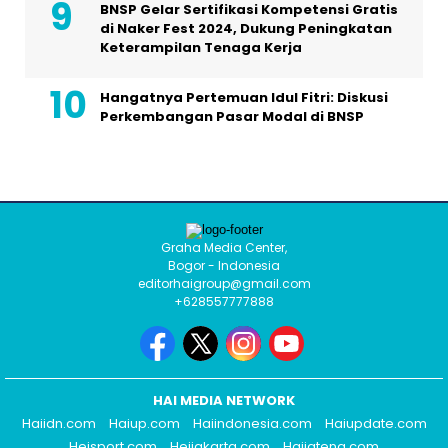
BNSP Gelar Sertifikasi Kompetensi Gratis
di Naker Fest 2024, Dukung Peningkatan
Keterampilan Tenaga Kerja
Hangatnya Pertemuan Idul Fitri: Diskusi
Perkembangan Pasar Modal di BNSP
Graha Media Center,
Bogor - Indonesia
editorhaigroup@gmail.com
+628557777888
HAI MEDIA NETWORK
Haiidn.com
Haiup.com
Haiindonesia.com
Haiupdate.com
Heisport.com
Heijakarta.com
Haijateng.com