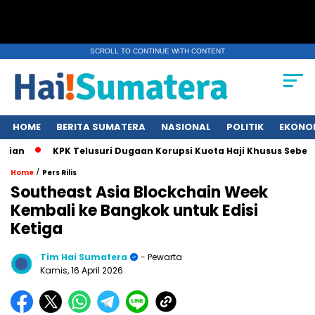
SCROLL TO CONTINUE WITH CONTENT
HOME
BERITA SUMATERA
NASIONAL
POLITIK
EKONO
n
KPK Telusuri Dugaan Korupsi Kuota Haji Khusus Sebelum 
/
Home
Pers Rilis
Southeast Asia Blockchain Week
Kembali ke Bangkok untuk Edisi
Ketiga
Tim Hai Sumatera
- Pewarta
Kamis, 16 April 2026