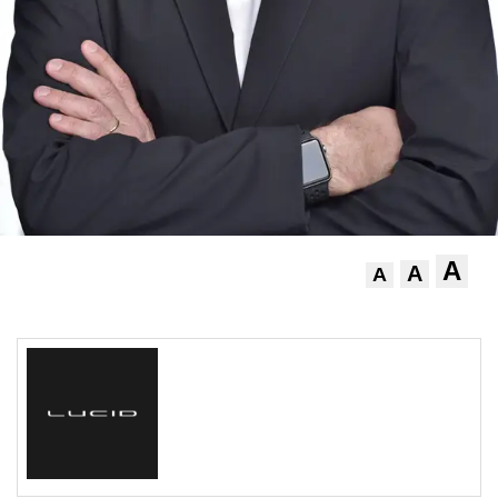
A
A
A