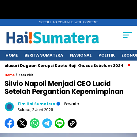
SCROLL TO CONTINUE WITH CONTENT
HOME
BERITA SUMATERA
NASIONAL
POLITIK
EKONO
Dugaan Korupsi Kuota Haji Khusus Sebelum 2024
Erupsi Gun
/
Home
Pers Rilis
Silvio Napoli Menjadi CEO Lucid
Setelah Pergantian Kepemimpinan
Tim Hai Sumatera
- Pewarta
Selasa, 2 Juni 2026