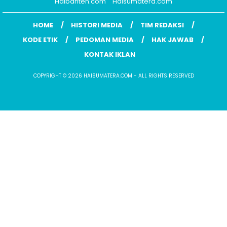
Haibanten.com
Haisumatera.com
HOME
HISTORI MEDIA
TIM REDAKSI
KODE ETIK
PEDOMAN MEDIA
HAK JAWAB
KONTAK IKLAN
COPYRIGHT © 2026 HAISUMATERA.COM - ALL RIGHTS RESERVED