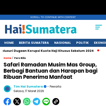
SCROLL TO CONTINUE WITH CONTENT
HOME
BERITA SUMATERA
NASIONAL
POLITIK
EKONO
ugaan Korupsi Kuota Haji Khusus Sebelum 2024
Erupsi Gunu
/
Home
Pers Rilis
Safari Ramadan Musim Mas Group,
Berbagi Bantuan dan Harapan bagi
Ribuan Penerima Manfaat
Tim Hai Sumatera
- Pewarta
Selasa, 17 Maret 2026