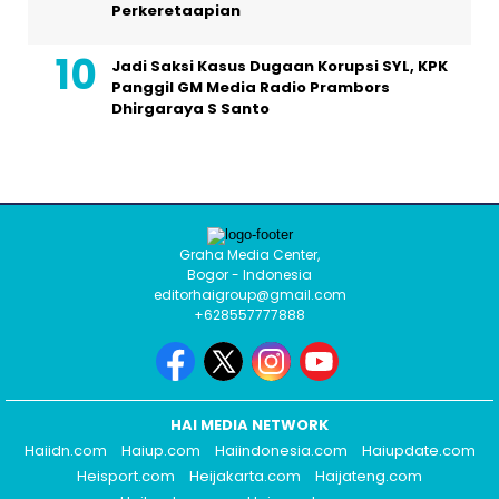
Perkeretaapian
Jadi Saksi Kasus Dugaan Korupsi SYL, KPK
Panggil GM Media Radio Prambors
Dhirgaraya S Santo
Graha Media Center,
Bogor - Indonesia
editorhaigroup@gmail.com
+628557777888
HAI MEDIA NETWORK
Haiidn.com
Haiup.com
Haiindonesia.com
Haiupdate.com
Heisport.com
Heijakarta.com
Haijateng.com