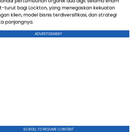
enandai pertumbuhan organik dua digit selama enam
t-turut bagi Lockton, yang menegaskan kekuatan
n klien, model bisnis terdiversifikasi, dan strategi
gka panjangnya.
ADVERTISEMENT
SCROLL TO RESUME CONTENT