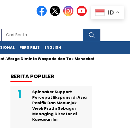
ID
ASIONAL
PERS RILIS
ENGLISH
Warga Diminta Waspada dan Tak Mendekat Kawah
Kunci UMKM
BERITA POPULER
Spinnaker Support
Percepat Ekspansi di Asia
Pasifik Dan Menunjuk
Vivek Pruthi Sebagai
Managing Director di
Kawasan Ini