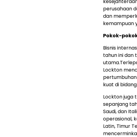
kesejahteraan,
perusahaan d
dan memperlua
kemampuan y
Pokok-pokok 
Bisnis intern
tahun ini da
utama.Terlepas
Lockton menc
pertumbuhan P
kuat di bidang
Lockton juga 
sepanjang ta
Saudi, dan Ita
operasional, 
Latin, Timur Te
mencerminkan 