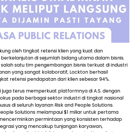
dukung oleh tingkat retensi klien yang kuat dan
erkelanjutan di sejumlah bidang utama dalam bisnis.
 salah satu tim pengembangan bisnis terkuat di industri
yanan yang sangat kolaboratif, Lockton berhasil
kat retensi pendapatan dari klien sebesar 94%.
i juga terus memperkuat platformnya di A.S. dengan
kus pada berbagai sektor industri di tingkat nasional
usus di seluruh layanan Risk and People Solutions.
ople Solutions melampaui $1 miliar untuk pertama
g mencerminkan permintaan yang konsisten terhadap
tegrasi yang mencakup tunjangan karyawan,