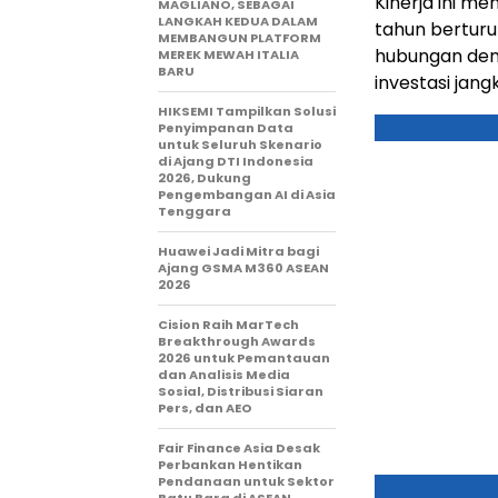
Kinerja ini m
MAGLIANO, SEBAGAI
LANGKAH KEDUA DALAM
tahun berturu
MEMBANGUN PLATFORM
hubungan denga
MEREK MEWAH ITALIA
BARU
investasi jan
HIKSEMI Tampilkan Solusi
Penyimpanan Data
untuk Seluruh Skenario
di Ajang DTI Indonesia
2026, Dukung
Pengembangan AI di Asia
Tenggara
Huawei Jadi Mitra bagi
Ajang GSMA M360 ASEAN
2026
Cision Raih MarTech
Breakthrough Awards
2026 untuk Pemantauan
dan Analisis Media
Sosial, Distribusi Siaran
Pers, dan AEO
Fair Finance Asia Desak
Perbankan Hentikan
Pendanaan untuk Sektor
Batu Bara di ASEAN