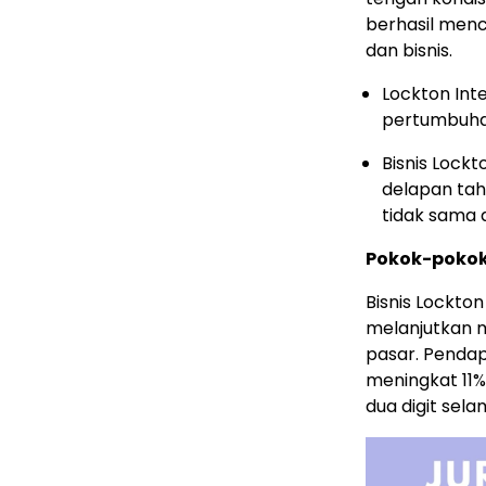
berhasil men
dan bisnis.
Lockton Int
pertumbuhan
Bisnis Lock
delapan tah
tidak sama d
Pokok-pokok 
Bisnis Lockton
melanjutkan 
pasar. Pendap
meningkat 11%
dua digit sela