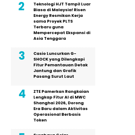
Teknologi HJT Tampil Luar
Biasa di Malaysia! Risen
Energy Resmikan Kerja
sama Proyek PLTS
Terbaru guna
Mempercepat Ekspansi di
Asia Tenggara
Casio Luncurkan G-
SHOCK yang Dilengkapi
Fitur Pemantauan Detak
Jantung dan Grafik
Pasang Surut Laut
ZTE Pamerkan Rangkaian
Lengkap Fitur AI di MWC
Shanghai 2026, Dorong
Era Baru dalam Aktivitas
Operasional Berbasis
Token