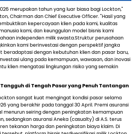
 2026 merupakan tahun yang luar biasa bagi Lockton,"
on, Chairman dan Chief Executive Officer. "Hasil yang
mbuktikan kepercayaan klien pada kami, kualitas
anusia kami, dan keunggulan model bisnis kami
ahaan independen milik swasta.Struktur perusahaan
nkan kami berinvestasi dengan perspektif jangka
t beradaptasi dengan kebutuhan klien dan pasar baru,
investasi ulang pada kemampuan, wawasan, dan inovasi
 klien mengatasi lingkungan risiko yang semakin
g Tangguh di Tengah Pasar yang Penuh Tantangan
ckton sangat kuat mengingat kondisi pasar selama
026 yang berakhir pada tanggal 30 April. Premi asuransi
bal menurun seiring dengan peningkatan kemampuan
n, sedangkan asuransi Aneka (casualty) di A.S. terus
en tekanan harga dan peningkatan biaya klaim. Di
 tersebut, platform bisnis terdiversifikasi milik Lockton