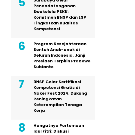
Surabaya Gelar
Penandatanganan
Swakelola PSKK:
Komitmen BNSP dan LSP
Tingkatkan Kualitas
Kompetensi
Program Kesejahteraan
Sentuh Anak-anak di
Seluruh Indonesia, Janji
Presiden Terpilih Prabowo
Subianto
BNSP Gelar Sertifikasi
Kompetensi Gratis di
Naker Fest 2024, Dukung
Peningkatan
Keterampilan Tenaga
Kerja
Hangatnya Pertemuan
Idul Fitri: Diskusi