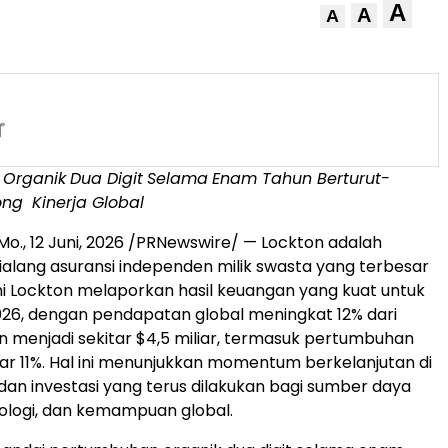
A
A
A
 Organik
Dua Digit
Selama
Enam Tahun Berturut-
ong
Kinerja Global
Mo.
,
12 Juni, 2026
/PRNewswire/ — Lockton adalah
alang asuransi independen milik swasta yang terbesar
 ini Lockton melaporkan hasil keuangan yang kuat untuk
2026, dengan pendapatan global meningkat 12% dari
n menjadi sekitar $4,5 miliar, termasuk pertumbuhan
ar 11%. Hal ini menunjukkan momentum berkelanjutan di
 dan investasi yang terus dilakukan bagi sumber daya
ologi, dan kemampuan global.