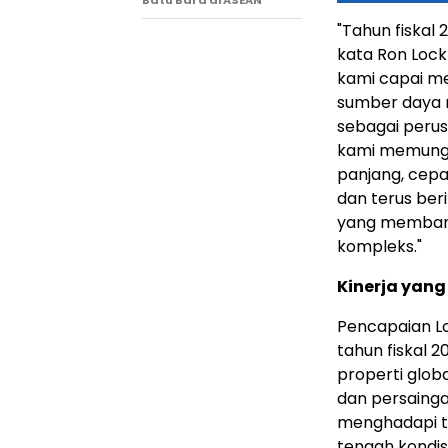
"Tahun fiskal
kata Ron Lockt
kami capai me
sumber daya m
sebagai perus
kami memungki
panjang, cepa
dan terus ber
yang membantu
kompleks."
Kinerja yan
Pencapaian Lo
tahun fiskal 2
properti glo
dan persainga
menghadapi tr
tengah kondisi