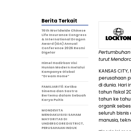
Berita Terkait
16th Worldwide Chinese
Life Insurance Congress
& International Dragon
Award (IDA) Annual
Conference 2026 Resmi
Pertumbuhan
Digelar
turut
Mendor
Himel Hadirkan Visi
Hunian Modern melalui
KANSAS CITY, 
Kampanye Global
“Dream Home”
perusahaan pi
di dunia. Hari
FAMILIARITÉ: Ketika
Sinema dan Sastra
tahun fiskal 
Bertemu dalam Sebuah
tahun ke tahu
Karya Puitis
organik sebes
MONDEVITA
seluruh bisnis
MENGAKUISISI SAHAM
MAYORITAS DI
manusia, tekn
UNDERSCORE DISTRICT,
PERUSAHAAN INDUK